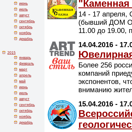
"Каменная 
июнь
июль
14 - 17 апреля,
август
(бывший ДОМ ОФ
сентябрь
октябрь
11.00 до 19.00,
ноябрь
декабрь
14.04.2016 - 17.
Ювелирная
2015
январь
Более 256 росси
февраль
март
компаний приеду
апрель
экспонентов, чт
май
июнь
вниманию жител
июль
август
15.04.2016 - 17.
сентябрь
Всероссий
октябрь
ноябрь
геологиче
декабрь