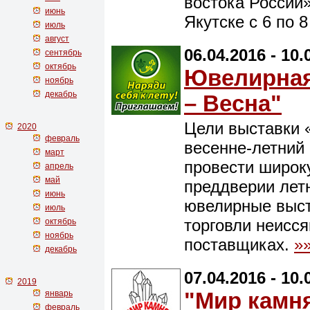
востока России»
июнь
Якутске с 6 по 8
июль
август
06.04.2016 - 10.
сентябрь
октябрь
Ювелирная
ноябрь
декабрь
– Весна"
Цели выставки 
2020
февраль
весенне-летний
март
провести широк
апрель
май
преддверии лет
июнь
ювелирные выст
июль
торговли неисс
октябрь
ноябрь
поставщиках.
»
декабрь
07.04.2016 - 10.
2019
январь
"Мир камня
февраль