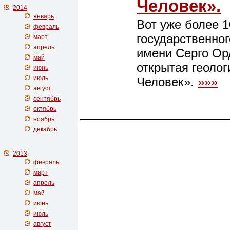
Человек».
2014
январь
Вот уже более 1
февраль
государственног
март
апрель
имени Серго Ор
май
открытая геоло
июнь
июль
Человек».
»»»
август
сентябрь
октябрь
ноябрь
декабрь
2013
февраль
март
апрель
май
июнь
июль
август