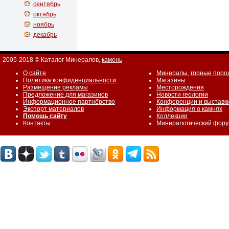
сентябрь
октябрь
ноябрь
декабрь
2005-2018 © Каталог Минералов,
камень
О сайте
Минералы
,
горные поро
Политика конфиденциальности
Магазины
Размещение рекламы
Месторождения
Предложение для магазинов
Новости геологии
Информационное партнёрство
Конференции и выставк
Экспорт материалов
Информация о камнях
Помощь сайту
Коллекции
Контакты
Минералогический фор