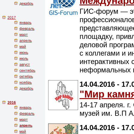
Междунар
декабрь
ГИС-форум — эт
2017
профессионалов
январь
представляюще
февраль
площадку, прив
март
апрель
деловой програ
май
с коллегами и и
июнь
июль
интерактивных с
август
неформальных 
сентябрь
октябрь
14.04.2016 - 17.
ноябрь
декабрь
"Мир камн
2016
14-17 апреля. г
январь
музей им. В.П А
февраль
март
апрель
14.04.2016 - 17.
май