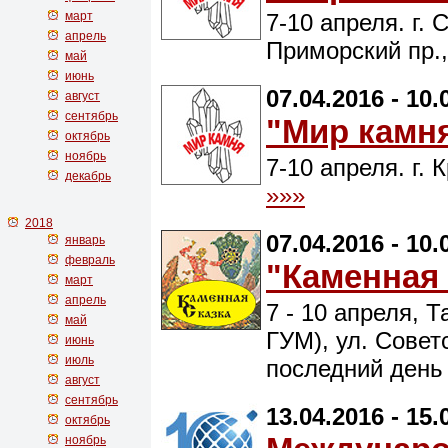
март
7-10 апреля. г.
апрель
Приморский пр.
май
июнь
07.04.2016 - 10.
август
сентябрь
"Мир камн
октябрь
ноябрь
7-10 апреля. г. 
декабрь
»»»
2018
07.04.2016 - 10.
январь
февраль
"Каменная 
март
апрель
7 - 10 апреля, 
май
ГУМ), ул. Советс
июнь
июль
последний день
август
сентябрь
13.04.2016 - 15.
октябрь
ноябрь