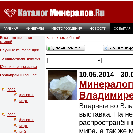
ГЛАВНАЯ
МИНЕРАЛЫ
МЕСТОРОЖДЕНИЯ
НОВОСТИ
СОБЫТИЯ
Выставки-продажи
Календарь событий
камней
Научные конференции
Топливоэнергетическое
Ювелирные выставки
10.05.2014 - 30.
Горнопромышленное
Минералог
2022
Владимир
февраль
март
Впервые во Вла
выставка. На н
2021
февраль
распространённы
март
мира, а так же
май