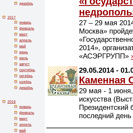
«Государс
декабрь
недрополь
2017
27 – 29 мая 201
январь
февраль
Москва» пройдет
март
«Государственн
апрель
2014», организа
май
июнь
«АСЭРГРУПП»
июль
август
29.05.2014 - 01.
сентябрь
октябрь
Каменная С
ноябрь
декабрь
29 мая - 1 июн
искусства (Выст
2016
Президентский бу
январь
февраль
последний день
март
апрель
май