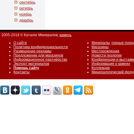
сентябрь
октябрь
ноябрь
декабрь
2005-2018 © Каталог Минералов,
камень
О сайте
Минералы
,
горные поро
Политика конфиденциальности
Магазины
Размещение рекламы
Месторождения
Предложение для магазинов
Новости геологии
Информационное партнёрство
Конференции и выставк
Экспорт материалов
Информация о камнях
Помощь сайту
Коллекции
Контакты
Минералогический фор