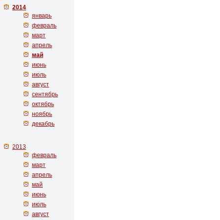
2014
январь
февраль
март
апрель
май
июнь
июль
август
сентябрь
октябрь
ноябрь
декабрь
2013
февраль
март
апрель
май
июнь
июль
август