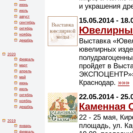
и украшения др
июнь
июль
август
15.05.2014 - 18.
сентябрь
Ювелирный
октябрь
ноябрь
Выставка «Ювел
декабрь
ювелирных изде
2020
полудрагоценны
февраль
пройдет в Выст
март
апрель
ЭКСПОЦЕНТР»» с
май
Краснодар.
»»»
июнь
июль
22.05.2014 - 25.
октябрь
ноябрь
Каменная С
декабрь
22 - 25 мая, Ки
2019
площадь, ул. Ка
январь
февраль