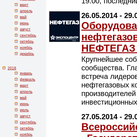
19.00, последни
март
апрель
26.05.2014 - 29.
май
Оборудова
июнь
август
нефтегазо
сентябрь
октябрь
НЕФТЕГАЗ 
ноябрь
декабрь
Крупнейшее соб
сообщества. Гл
2018
январь
встреча лидер
февраль
нефтегазовых ко
март
производителей
апрель
май
инвестиционных
июнь
июль
27.05.2014 - 29.
август
сентябрь
Всероссий
октябрь
ноябрь