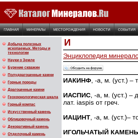
ГЛАВНАЯ
МИНЕРАЛЫ
МЕСТОРОЖДЕНИЯ
НОВОСТИ
СОБЫТИЯ
И
Добыча полезных
ископаемых. Методы и
технологии
Энциклопедия минерал
Науки о Земле
Бурение скважин
Полудрагоценные камни
ИАКИНФ
, -а, м. (уст.) –
Горные породы
Драгоценные камни
ИАСПИС
, -а, м. (уст.)
Геохронологическая шкала
лат. iaspis от греч.
Горный компас
Искусственный камень
ИАЦИНТ
, -а, м. (уст.)– 
Облицовочный камень
Декоративный камень
ИГОЛЬЧАТЫЙ КАМЕН
Отделочный камень