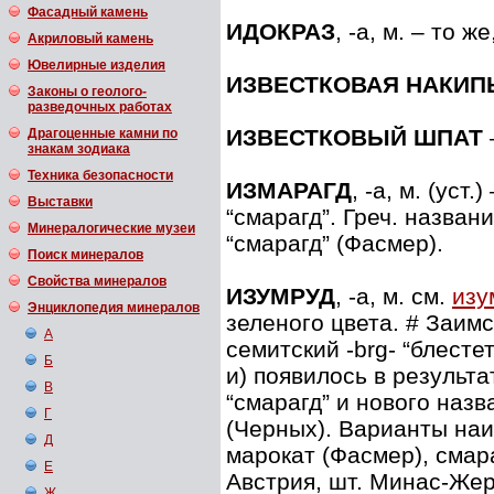
Фасадный камень
ИДОКРАЗ
, -а, м. – то ж
Акриловый камень
Ювелирные изделия
ИЗВЕСТКОВАЯ НАКИП
Законы о геолого-
разведочных работах
ИЗВЕСТКОВЫЙ ШПАТ
Драгоценные камни по
знакам зодиака
Техника безопасности
ИЗМАРАГД
, -а, м. (уст.
Выставки
“смарагд”. Греч. назван
Минералогические музеи
“смарагд” (Фасмер).
Поиск минералов
Свойства минералов
ИЗУМРУД
, -а, м. см.
изу
Энциклопедия минералов
зеленого цвета. # Заимс
А
семитский -brg- “блесте
Б
и) появилось в результа
В
“смарагд” и нового назв
Г
(Черных). Варианты наи
Д
марокат (Фасмер), смар
Е
Австрия, шт. Минас-Жер
Ж