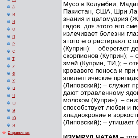
Мусо в Колумбии, Мадаг
З
Пакистан, США, Шри-Ла
И
знания и целомудрия (Ж
Н
гадов, для этого его с
О
излечивает болезни глаз
П
этого его растирают с
Р
(Куприн); – оберегает д
С
скорпионов (Куприн); – 
Т
змей (Куприн, ТИ,); – о
У
кровавого поноса и при
Ф
эпилептические припадк
Х
(Липовский); – служит п
Ц
дают отравленному ядо
Ч
молоком (Куприн); – сни
Ш
способствует любви и п
Э
хладнокровие и зоркост
Ю
(Липовский); – утишает 
Я
Справочник
ИЗУМРУД ЧАТАМ
– тор