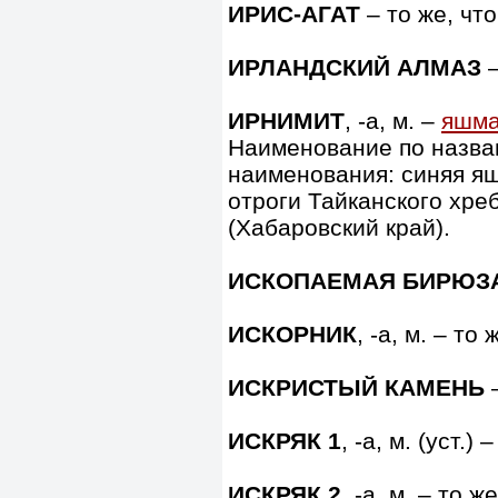
ИРИС-АГАТ
– то же, чт
ИРЛАНДСКИЙ АЛМАЗ
–
ИРНИМИТ
, -а, м. –
яшм
Наименование по назва
наименования: синяя я
отроги Тайканского хре
(Хабаровский край).
ИСКОПАЕМАЯ БИРЮЗ
ИСКОРНИК
, -а, м. – то
ИСКРИСТЫЙ КАМЕНЬ
–
ИСКРЯК 1
, -а, м. (уст.)
ИСКРЯК 2
, -а, м. – то ж