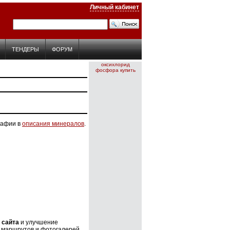
Личный кабинет
ТЕНДЕРЫ
ФОРУМ
оксихлорид
фосфора
купить
рафии в
описания минералов
.
 сайта
и улучшение
т маршрутов и фотогалерей