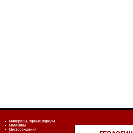
Минералы
,
горные породы
Магазины
Месторождения