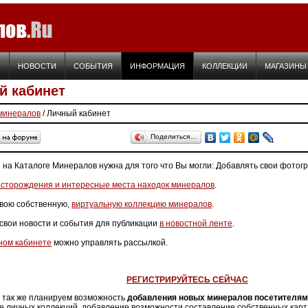
Я
НОВОСТИ
СОБЫТИЯ
ИНФОРМАЦИЯ
КОЛЛЕКЦИИ
МАГАЗИНЫ
й кабинет
 минералов
/ Личный кабинет
Поделиться…
 на Каталоге Минералов нужна для того что Вы могли: Добавлять свои фотог
сторождения и интересные места находок минералов
.
свою собственную,
виртуальную коллекцию минералов
.
свои новости и события для публикации
в новостной ленте
.
ном кабинете
можно управлять рассылкой.
РЕГИСТРИРУЙТЕСЬ СЕЙЧАС
 так же планируем возможность
добавления новых минералов посетителям
 личных коллекций, добавление возможности составление собственных кар