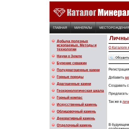
ГЛАВНАЯ
МИНЕРАЛЫ
МЕСТОРОЖДЕНИ
Личны
Добыча полезных
ископаемых. Методы и
О Каталоге
технологии
Науки о Земле
Бурение скважин
Регистрация
Полудрагоценные камни
Горные породы
Добавить
ме
Драгоценные камни
Создавать 
Геохронологическая шкала
Предлагать 
Горный компас
Так же в
лич
Искусственный камень
Облицовочный камень
Декоративный камень
В будующем
Отделочный камень
отображение