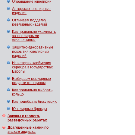
Оправдание ювелирии
Авторские ювелирные
изделия
Отличаем подделку
ювелирных изделий
Как правильно ухаживать
за ювелирными
украшениями
Защитно-декоративные
покрытия ювелирных
изделий
Из истории клеймения
серебра в государствах
Европы
Выбираем ювелирные
подарки женщинам
Как правильно выбрать
кольцо
Как подобрать бижутерию
Ювелирные бренды
Законы о геолого-
разведочных работах
Драгоценные камни по
знакам зодиака