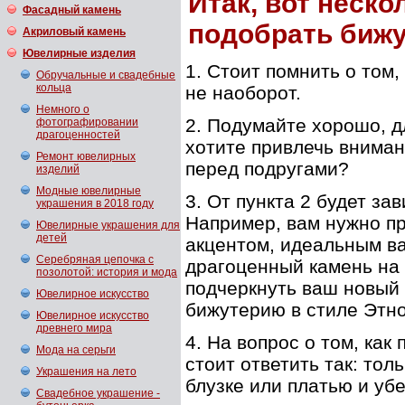
Итак, вот неско
Фасадный камень
подобрать биж
Акриловый камень
Ювелирные изделия
1. Стоит помнить о том
Обручальные и свадебные
кольца
не наоборот.
Немного о
2. Подумайте хорошо, д
фотографировании
драгоценностей
хотите привлечь вниман
Ремонт ювелирных
перед подругами?
изделий
Модные ювелирные
3. От пункта 2 будет з
украшения в 2018 году
Например, вам нужно п
Ювелирные украшения для
детей
акцентом, идеальным в
Серебряная цепочка с
драгоценный камень на 
позолотой: история и мода
подчеркнуть ваш новый 
Ювелирное искусство
бижутерию в стиле Этно
Ювелирное искусство
древнего мира
4. На вопрос о том, как
Мода на серьги
стоит ответить так: то
Украшения на лето
блузке или платью и уб
Свадебное украшение -