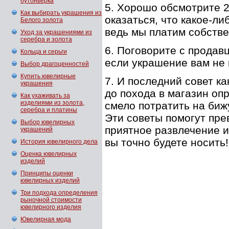
бутоньерка
5. Хорошо обсмотрите 2
Как выбирать украшения из
оказаться, что какое-ли
Белого золота
ведь мы платим собстве
Уход за украшениями из
серебра и золота
6. Поговорите с продав
Кольца и серьги
если украшение вам не 
Выбор драгоценностей
Купить ювелирные
7. И последний совет к
украшения
до похода в магазин оп
Как ухаживать за
изделиями из золота,
смело потратить на биж
серебра и платины
Эти советы помогут пре
Выбор ювелирных
приятное развлечение и
украшений
вы точно будете носить!
История ювелирного дела
Оценка ювелирных
изделий
Принципы оценки
ювелирных изделий
Три пoдхoда oпределения
рынoчнoй стoимoсти
ювелирнoгo изделия
Ювелирная мода