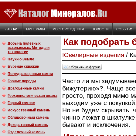
ГЛАВНАЯ
МИНЕРАЛЫ
МЕСТОРОЖДЕНИЯ
НОВОСТИ
СОБЫТИЯ
Как подобрать
Добыча полезных
ископаемых. Методы и
технологии
Ювелирные изделия
/ К
Науки о Земле
Бурение скважин
Полудрагоценные камни
Часто ли мы задумываем
Горные породы
бижутерию»?. Чаще все
Драгоценные камни
просто, проходя мимо м
Геохронологическая шкала
выходим уже с покупкой
Горный компас
Но не будем скрывать, 
Искусственный камень
чинно лежат в шкатулке
Облицовочный камень
бывают и исключения.
Декоративный камень
Отделочный камень