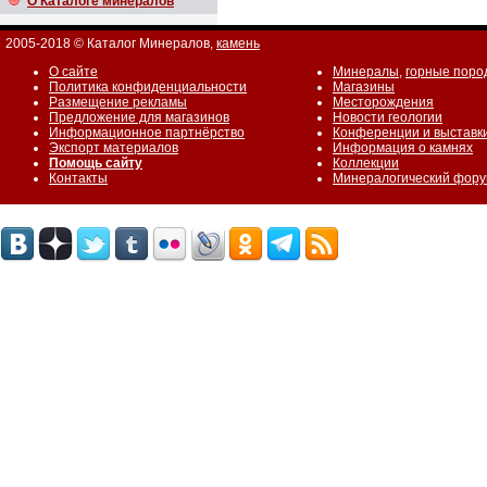
О Каталоге минералов
2005-2018 © Каталог Минералов,
камень
О сайте
Минералы
,
горные поро
Политика конфиденциальности
Магазины
Размещение рекламы
Месторождения
Предложение для магазинов
Новости геологии
Информационное партнёрство
Конференции и выставк
Экспорт материалов
Информация о камнях
Помощь сайту
Коллекции
Контакты
Минералогический фор