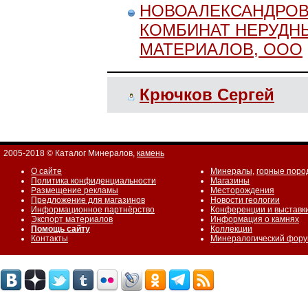
НОВОАЛЕКСАНДРО
КОМБИНАТ НЕРУДН
МАТЕРИАЛОВ, ООО
Крючков Сергей
2005-2018 © Каталог Минералов,
камень
О сайте
Минералы
,
горные поро
Политика конфиденциальности
Магазины
Размещение рекламы
Месторождения
Предложение для магазинов
Новости геологии
Информационное партнёрство
Конференции и выставк
Экспорт материалов
Информация о камнях
Помощь сайту
Коллекции
Контакты
Минералогический фор