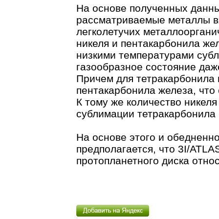
На основе полученных данны
рассматриваемые металлы вх
легколетучих металлооргани
никеля и пентакарбонила же
низкими температурами субл
газообразное состояние даж
Причем для тетракарбонила 
пентакарбонила железа, что
К тому же количество никеля
сублимации тетракарбонила 
На основе этого и обедненн
предполагается, что 3I/ATL
протопланетного диска относ