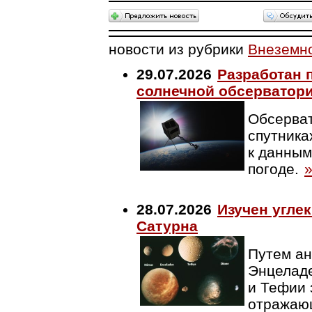
новости из рубрики
Внеземн
29.07.2026
Разработан 
солнечной обсерватор
Обсерват
спутника
к данным
погоде.
28.07.2026
Изучен угле
Сатурна
Путем ан
Энцеладе
и Тефии
отражаю