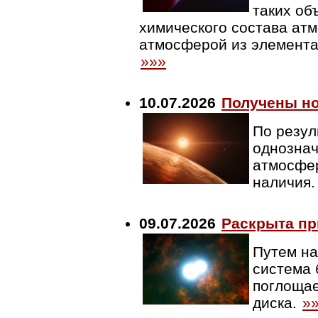
таких об
химического состава атм
атмосферой из элементар
»»»
10.07.2026
Получены но
По резул
однознач
атмосфер
наличия
09.07.2026
Раскрыта пр
Путем на
система 
поглощае
диска.
»