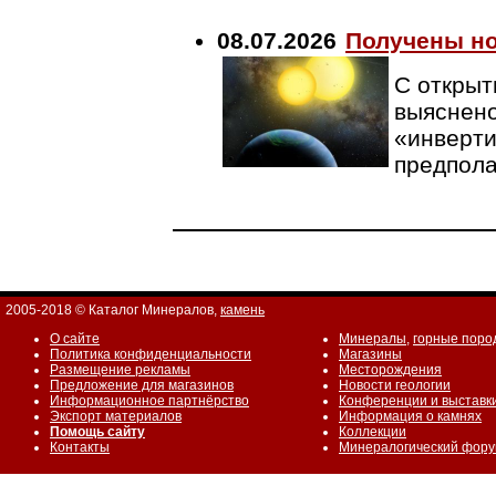
08.07.2026
Получены но
С открыт
выяснено
«инверти
предпола
2005-2018 © Каталог Минералов,
камень
О сайте
Минералы
,
горные поро
Политика конфиденциальности
Магазины
Размещение рекламы
Месторождения
Предложение для магазинов
Новости геологии
Информационное партнёрство
Конференции и выставк
Экспорт материалов
Информация о камнях
Помощь сайту
Коллекции
Контакты
Минералогический фор