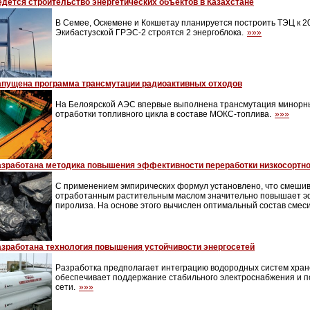
едется строительство энергетических объектов в Казахстане
В Семее, Оскемене и Кокшетау планируется построить ТЭЦ к 202
Экибастузской ГРЭС-2 строятся 2 энергоблока.
»»»
апущена программа трансмутации радиоактивных отходов
На Белоярской АЭС впервые выполнена трансмутация минорны
отработки топливного цикла в составе МОКС-топлива.
»»»
азработана методика повышения эффективности переработки низкосортно
С применением эмпирических формул установлено, что смешива
отработанным растительным маслом значительно повышает э
пиролиза. На основе этого вычислен оптимальный состав смес
азработана технология повышения устойчивости энергосетей
Разработка предполагает интеграцию водородных систем хране
обеспечивает поддержание стабильного электроснабжения и п
сети.
»»»