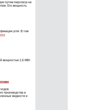
мую путем пиролиза не
нпюи. Его мощность
фикации угля. В том
»»»
й мощностью 2,6 МВт.
опливо
тходов
го производства и
олизные жидкости и