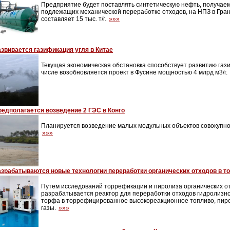
Предприятие будет поставлять синтетическую нефть, получае
подлежащих механической переработке отходов, на НПЗ в Гра
составляет 15 тыс. т/г.
»»»
звивается газификация угля в Китае
Текущая экономическая обстановка способствует развитию гази
числе возобновляется проект в Фусине мощностью 4 млрд м3/г.
редполагается возведение 2 ГЭС в Конго
Планируется возведение малых модульных объектов совокупно
»»»
азрабатываются новые технологии переработки органических отходов в т
Путем исследований торрефикации и пиролиза органических о
разрабатывается реактор для переработки отходов гидролизно
торфа в торрефицированное высокореакционное топливо, пир
газы.
»»»