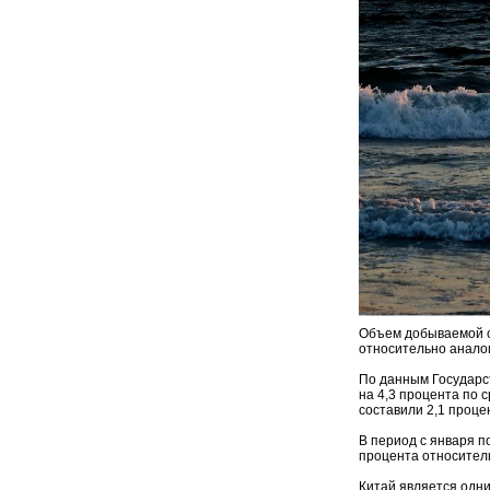
Объем добываемой сы
относительно аналог
По данным Государст
на 4,3 процента по 
составили 2,1 проце
В период с января п
процента относитель
Китай является одни