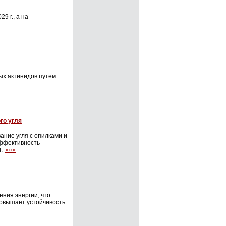
9 г., а на
х актинидов путем
го угля
ние угля с опилками и
ффективность
и.
»»»
ния энергии, что
овышает устойчивость