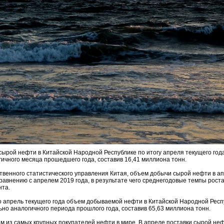
рой нефти в Китайской Народной Республике по итогу апреля текущего года
ичного месяца прошедшего года, составив 16,41 миллиона тонн.
венного статистического управления Китая, объем добычи сырой нефти в ап
сравнению с апрелем 2019 года, в результате чего среднегодовые темпы роста
нта.
о апрель текущего года объем добываемой нефти в Китайской Народной Респу
но аналогичного периода прошлого года, составив 65,63 миллиона тонн.
м из самых крупных покупателей нефти в мире. В апреле поставки сырой неф