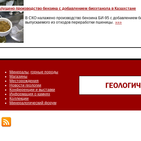
апущено производство бензина с добавлением биоэтанола в Казахстане
В СКО налажено производство бензина БИ-95 с добавлением б
выпускаемого из отходов переработки пшеницы.
»»»
Минералы
,
горные породы
Магазины
Месторождения
Новости геологии
Конференции и выставки
Информация о камнях
Коллекции
Минералогический форум