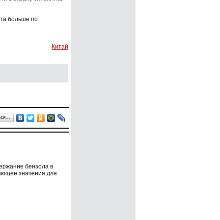
нта больше по
Китай
ься…
держание бензола в
ающее значения для