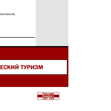
иоэтанола,