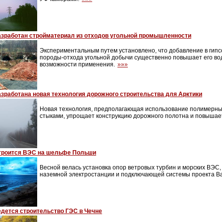
азработан стройматериал из отходов угольной промышленности
Экспериментальным путем установлено, что добавление в гип
породы-отхода угольной добычи существенно повышает его во
возможности применения.
»»»
азработана новая технология дорожного строительства для Арктики
Новая технология, предполагающая использование полимерны
стыками, упрощает конструкцию дорожного полотна и повышает
троится ВЭС на шельфе Польши
Весной велась установка опор ветровых турбин и морских ВЭС,
наземной электростанции и подключающей системы проекта Bal
дется строительство ГЭС в Чечне