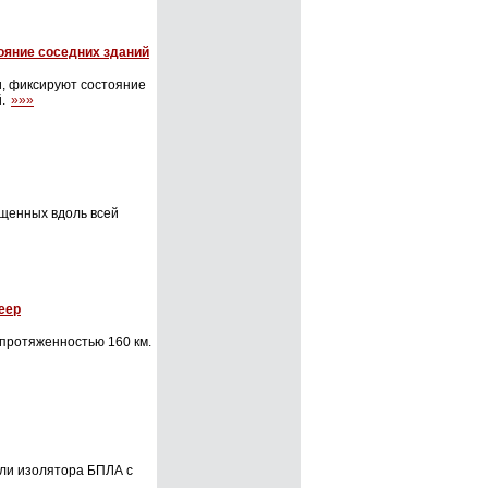
ояние соседних зданий
и, фиксируют состояние
й.
»»»
ещенных вдоль всей
eep
протяженностью 160 км.
или изолятора БПЛА с