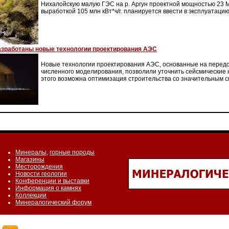
Нихалойскую малую ГЭС на р. Аргун проектной мощностью 23 
выработкой 105 млн кВт*ч/г. планируется ввести в эксплуатацию 
азработаны новые технологии проектирования АЭС
Новые технологии проектирования АЭС, основанные на перед
численного моделирования, позволили уточнить сейсмические н
этого возможна оптимизация строительства со значительным 
Минералы
,
горные породы
Магазины
Месторождения
Новости геологии
Конференции и выставки
Информация о камнях
Коллекции
Минералогический форум