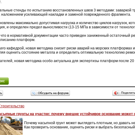
.
ельные стенды по испытанию восстановленных швов 3 методами: заваркой 
 наложением усиливающей накладки и заменой поврежденного фрагмента.
новлены максимально допустимая нагрузка и количество циклов нагрузок, ко
ия, и определен предел выносливости (13-15 МПа в зависимости от технолог
, что в нормативной документации часто приведен заниженный остаточный рес
списанию платформ.
го кафедрой, новая методика снизит риски аварий на морских платформах и
оляя оценить состояние металла и определить оптимальную технологию ремо
телей, новая методика особо актуальна для экспертизы платформ после 20 
Поделит
Строительство
асыпные грунты на участке: почему внешне устойчивое основание может
Почему насыпной грунт может выглядеть плотным, но давать н
Как проверить основание, оценить риски и выбрать безопасны