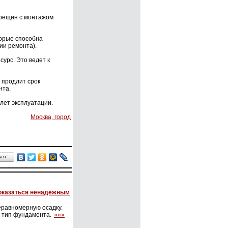
трещин с монтажом
торые способна
ии ремонта).
урс. Это ведет к
 продлит срок
нта.
лет эксплуатации.
Москва, город
ься…
 оказаться ненадёжным
еравномерную осадку.
й тип фундамента.
»»»