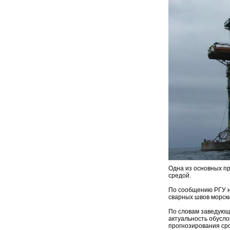
Одна из основных п
средой.
По сообщению РГУ не
сварных швов морск
По словам заведующ
актуальность обусл
прогнозирования сро