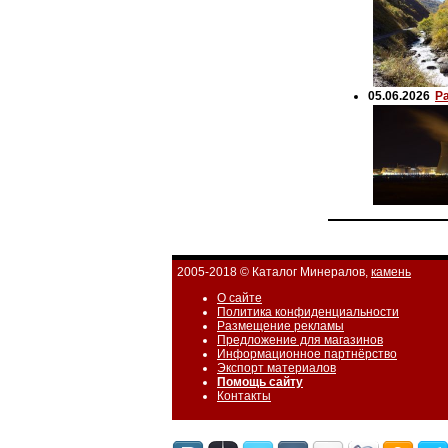
05.06.2026
Р
2005-2018 © Каталог Минералов,
камень
О сайте
Политика конфиденциальности
Размещение рекламы
Предложение для магазинов
Информационное партнёрство
Экспорт материалов
Помощь сайту
Контакты