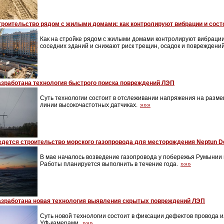
троительство рядом с жилыми домами: как контролируют вибрации и сост
Как на стройке рядом с жилыми домами контролируют вибраци
соседних зданий и снижают риск трещин, осадок и повреждени
азработана технология быстрого поиска повреждений ЛЭП
Суть технологии состоит в отслеживании напряжения на разм
линии высокочастотных датчиках.
»»»
едется строительство морского газопровода для месторождения Neptun D
В мае началось возведение газопровода у побережья Румынии 
Работы планируется выполнить в течение года.
»»»
азработана новая технология выявления скрытых повреждений ЛЭП
Суть новой технологии состоит в фиксации дефектов провода 
УФ-камерами.
»»»