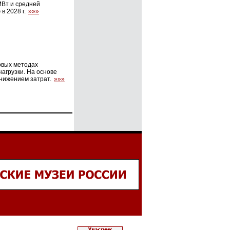
МВт и средней
в 2028 г.
»»»
овых методах
агрузки. На основе
снижением затрат.
»»»