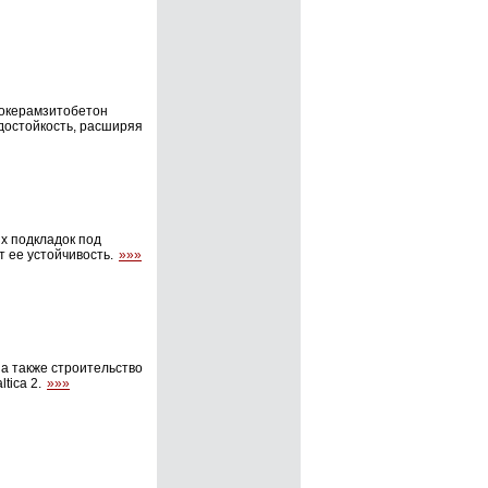
сокерамзитобетон
достойкость, расширяя
х подкладок под
 ее устойчивость.
»»»
 а также строительство
tica 2.
»»»