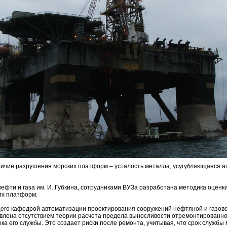
ричин разрушения морских платформ – усталость металла, усугубляющаяся а
фти и газа им. И. Губкина, сотрудниками ВУЗа разработана методика оценки
их платформ.
его кафедрой автоматизации проектирования сооружений нефтяной и газов
овлена отсутствием теории расчета предела выносливости отремонтированно
ка его службы. Это создает риски после ремонта, учитывая, что срок службы