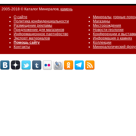
2005-2018 © Каталог Минералов,
камень
О сайте
Минералы
,
горные поро
Политика конфиденциальности
Магазины
Размещение рекламы
Месторождения
Предложение для магазинов
Новости геологии
Информационное партнёрство
Конференции и выставк
Экспорт материалов
Информация о камнях
Помощь сайту
Коллекции
Контакты
Минералогический фор