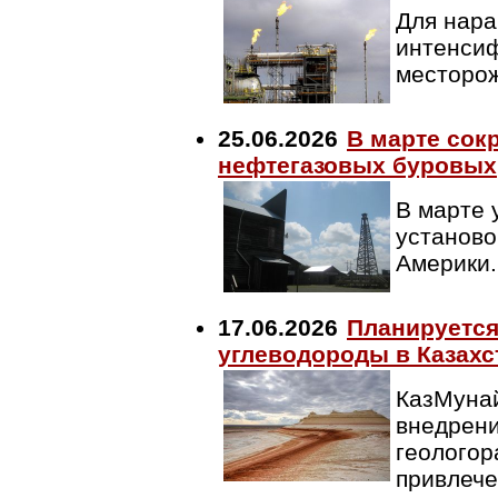
Для нара
интенси
месторож
25.06.2026
В марте сок
нефтегазовых буровых
В марте 
установо
Америки
17.06.2026
Планируется
углеводороды в Казахс
КазМунай
внедрени
геологор
привлече