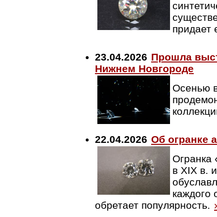
синтетич
существе
придает 
23.04.2026
Прошла выст
Нижнем Новгороде
Осенью 
продемон
коллекци
22.04.2026
Об огранке 
Огранка 
в XIX в.
обуславл
каждого 
обретает популярность.