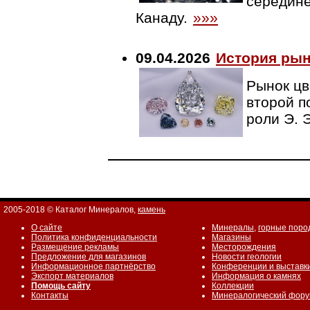
середине
Канаду.
»»»
09.04.2026
История рын
Рынок цв
второй п
роли Э. 
2005-2018 © Каталог Минералов,
камень
О сайте
Минералы
,
горные поро
Политика конфиденциальности
Магазины
Размещение рекламы
Месторождения
Предложение для магазинов
Новости геологии
Информационное партнёрство
Конференции и выставк
Экспорт материалов
Информация о камнях
Помощь сайту
Коллекции
Контакты
Минералогический фор