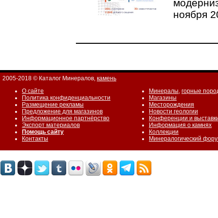
модерниз
ноября 2
2005-2018 © Каталог Минералов,
камень
О сайте
Минералы
,
горные поро
Политика конфиденциальности
Магазины
Размещение рекламы
Месторождения
Предложение для магазинов
Новости геологии
Информационное партнёрство
Конференции и выставк
Экспорт материалов
Информация о камнях
Помощь сайту
Коллекции
Контакты
Минералогический фор