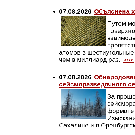
07.08.2026
Объяснена х
Путем мо
поверхно
взаимоде
препятст
атомов в шестиугольные 
чем в миллиард раз.
»»»
07.08.2026
Обнародован
сейсморазведочного се
За проше
сейсмора
формате 
Изыскани
Сахалине и в Оренбургс