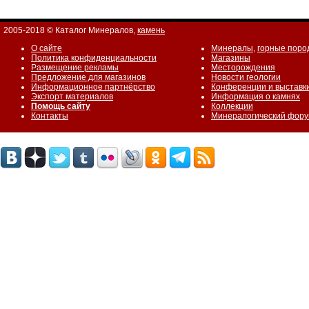
2005-2018 © Каталог Минералов,
камень
О сайте
Минералы
,
горные поро
Политика конфиденциальности
Магазины
Размещение рекламы
Месторождения
Предложение для магазинов
Новости геологии
Информационное партнёрство
Конференции и выставк
Экспорт материалов
Информация о камнях
Помощь сайту
Коллекции
Контакты
Минералогический фор