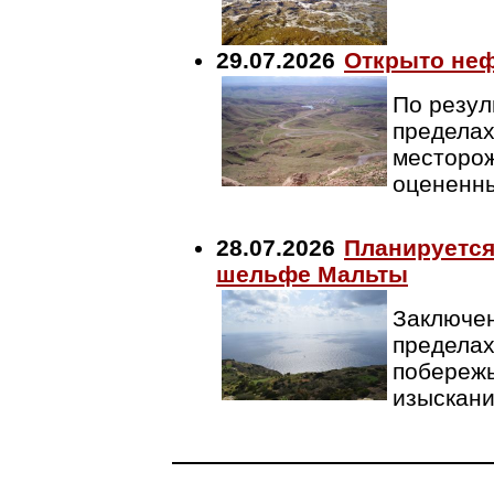
29.07.2026
Открыто неф
По резул
пределах
месторож
оцененны
28.07.2026
Планируется
шельфе Мальты
Заключен
пределах
побережь
изыскан