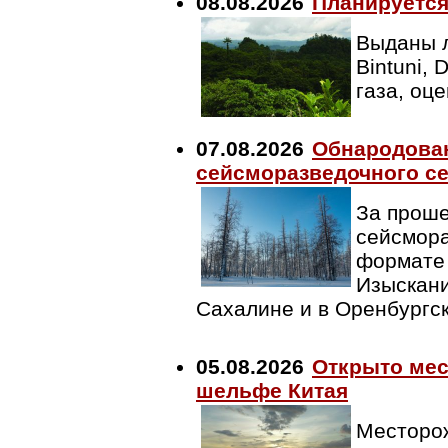
08.08.2026
Планируется
Выданы л
Bintuni,
газа, оц
07.08.2026
Обнародован
сейсморазведочного се
За проше
сейсмора
формате 
Изыскани
Сахалине и в Оренбургс
05.08.2026
Открыто мес
шельфе Китая
Месторож