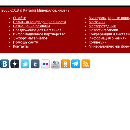
2005-2018 © Каталог Минералов,
камень
О сайте
Минералы
,
горные поро
Политика конфиденциальности
Магазины
Размещение рекламы
Месторождения
Предложение для магазинов
Новости геологии
Информационное партнёрство
Конференции и выставк
Экспорт материалов
Информация о камнях
Помощь сайту
Коллекции
Контакты
Минералогический фор