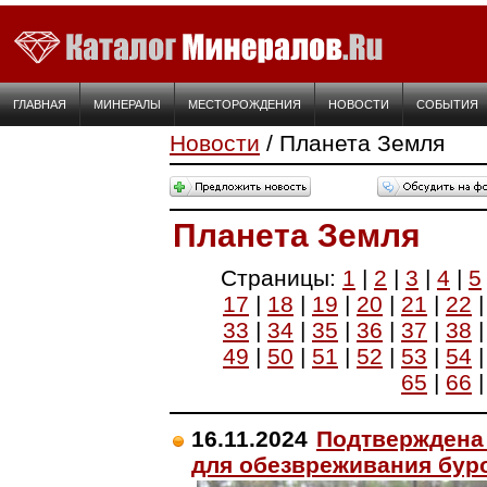
ГЛАВНАЯ
МИНЕРАЛЫ
МЕСТОРОЖДЕНИЯ
НОВОСТИ
СОБЫТИЯ
Новости
/ Планета Земля
Планета Земля
Страницы:
1
|
2
|
3
|
4
|
5
17
|
18
|
19
|
20
|
21
|
22
33
|
34
|
35
|
36
|
37
|
38
49
|
50
|
51
|
52
|
53
|
54
65
|
66
16.11.2024
Подтверждена
для обезвреживания бур