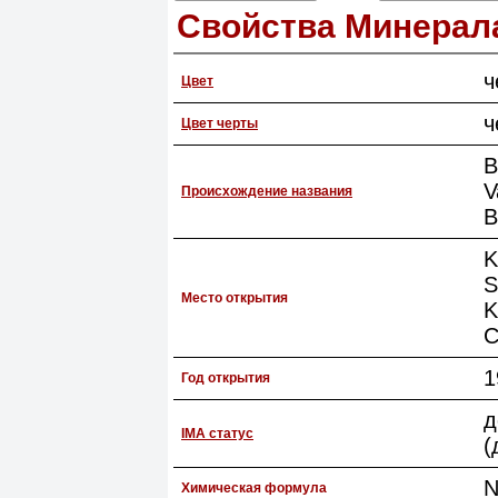
Свойства Минерал
ч
Цвет
ч
Цвет черты
В
V
Происхождение названия
В
K
S
Место открытия
K
C
1
Год открытия
д
IMA статус
(
N
Химическая формула