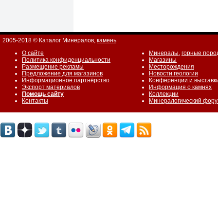
2005-2018 © Каталог Минералов,
камень
О сайте
Минералы
,
горные поро
Политика конфиденциальности
Магазины
Размещение рекламы
Месторождения
Предложение для магазинов
Новости геологии
Информационное партнёрство
Конференции и выставк
Экспорт материалов
Информация о камнях
Помощь сайту
Коллекции
Контакты
Минералогический фор