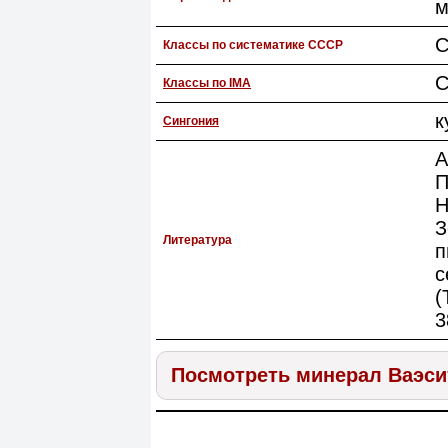
м
С
Классы по систематике СССР
С
Классы по IMA
к
Сингония
A
П
Н
З
Литература
п
с
(
3
Посмотреть минерал Ваэси