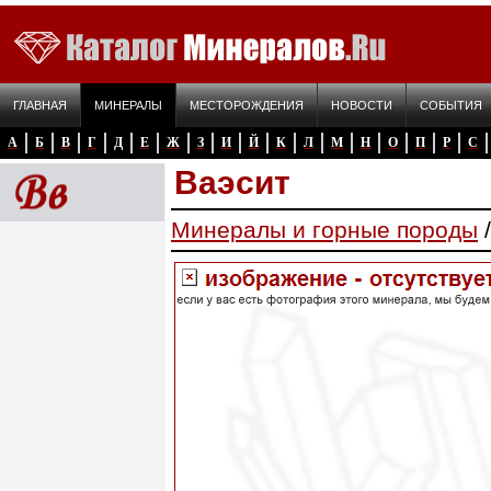
ГЛАВНАЯ
МИНЕРАЛЫ
МЕСТОРОЖДЕНИЯ
НОВОСТИ
СОБЫТИЯ
А
Б
В
Г
Д
Е
Ж
З
И
Й
К
Л
М
Н
О
П
Р
С
Ваэсит
Минералы и горные породы
/