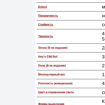
м
Блеск
н
Прозрачность
с
Спайность
4
Твердость
5
2
Strunz (8-ое издание)
3
Hey's CIM Ref.
2
Dana (8-ое издание)
1
Молекулярный вес
4
Плотность (измеренная)
с
Цвет в отраженном свете
К
Форма выделения