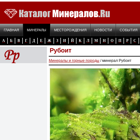
ГЛАВНАЯ
МИНЕРАЛЫ
МЕСТОРОЖДЕНИЯ
НОВОСТИ
СОБЫТИЯ
А
Б
В
Г
Д
Е
Ж
З
И
Й
К
Л
М
Н
О
П
Р
С
Рубоит
Минералы и горные породы
/ минерал Рубоит