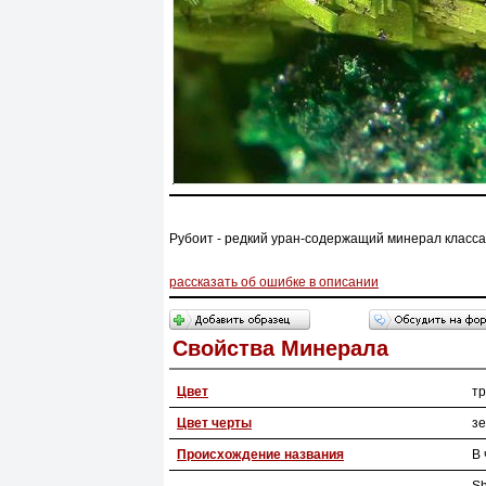
Рубоит - редкий уран-содержащий минерал класса
рассказать об ошибке в описании
Свойства Минерала
Цвет
тр
Цвет черты
з
Происхождение названия
В 