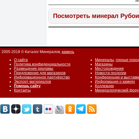
ЗВ
Посмотреть минерал Рубои
2005-2018 © Каталог Минералов,
камень
О сайте
Минералы
,
горные поро
Политика конфиденциальности
Магазины
Размещение рекламы
Месторождения
Предложение для магазинов
Новости геологии
Информационное партнёрство
Конференции и выставк
Экспорт материалов
Информация о камнях
Помощь сайту
Коллекции
Контакты
Минералогический фор