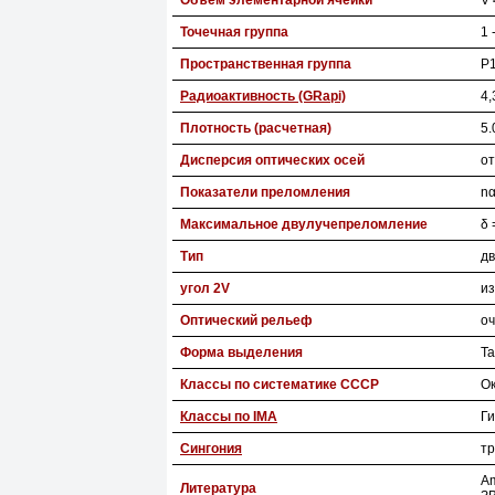
Объем элементарной ячейки
V 
Точечная группа
1 
Пространственная группа
P
Радиоактивность (GRapi)
4,
Плотность (расчетная)
5.
Дисперсия оптических осей
о
Показатели преломления
nα
Максимальное двулучепреломление
δ 
Тип
дв
угол 2V
из
Оптический рельеф
оч
Форма выделения
Та
Классы по систематике СССР
О
Классы по IMA
Г
Сингония
т
Am
Литература