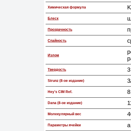
K
Химическая формула
ш
Блеск
п
Прозрачность
с
Спайность
р
Излом
р
3
Твердость
3
Strunz (8-ое издание)
8
Hey's CIM Ref.
1
Dana (8-ое издание)
4
Молекулярный вес
a
Параметры ячейки