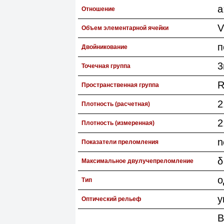
a
Отношение
V
Объем элементарной ячейки
п
Двойникование
3
Точечная группа
R
Пространственная группа
2
Плотность (расчетная)
2
Плотность (измеренная)
n
Показатели преломления
δ
Максимальное двулучепреломление
о
Тип
у
Оптический рельеф
В