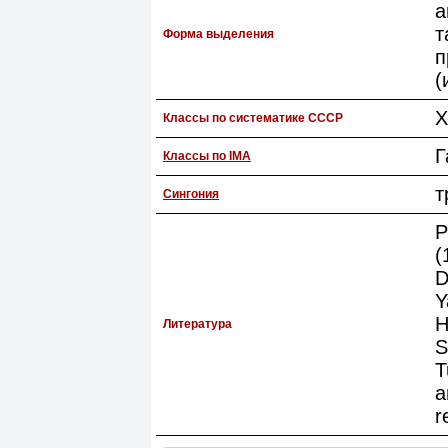
а
т
Форма выделения
п
(
Х
Классы по систематике СССР
Г
Классы по IMA
т
Сингония
P
(
D
Y
H
Литература
S
T
a
r