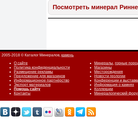
Посмотреть минерал Ринне
2005-2018 © Каталог Минералов,
камень
О сайте
Минералы
,
горные поро
Политика конфиденциальности
Магазины
Размещение рекламы
Месторождения
Предложение для магазинов
Новости геологии
Информационное партнёрство
Конференции и выставк
Экспорт материалов
Информация о камнях
Помощь сайту
Коллекции
Контакты
Минералогический фор