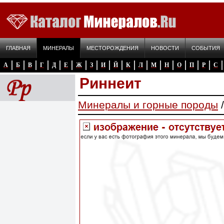
ГЛАВНАЯ
МИНЕРАЛЫ
МЕСТОРОЖДЕНИЯ
НОВОСТИ
СОБЫТИЯ
А
Б
В
Г
Д
Е
Ж
З
И
Й
К
Л
М
Н
О
П
Р
С
Риннеит
Минералы и горные породы
/