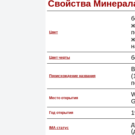
Свойства Минерал
б
ж
п
Цвет
ж
н
б
Цвет черты
В
(
Происхождение названия
п
W
Место открытия
G
1
Год открытия
д
IMA статус
(