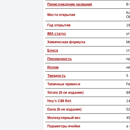
Происхождение названия
В 
Ko
Место открытия
Ot
Год открытия
1
IMA статус
у
Химическая формула
M
Блеск
с
Прозрачность
п
Излом
н
Твердость
5
Типичные примеси
F
Strunz (8-ое издание)
8/
Hey's CIM Ref.
14
Dana (8-ое издание)
52
Молекулярный вес
45
Параметры ячейки
a 