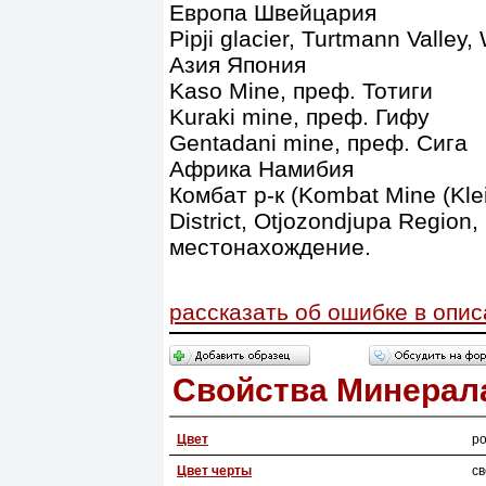
Европа Швейцария
Pipji glacier, Turtmann Valley,
Азия Япония
Kaso Mine, преф. Тотиги
Kuraki mine, преф. Гифу
Gentadani mine, преф. Сига
Африка Намибия
Комбат р-к (Kombat Mine (Klei
District, Otjozondjupa Region
местонахождение.
рассказать об ошибке в опи
Свойства Минерал
Цвет
р
Цвет черты
с