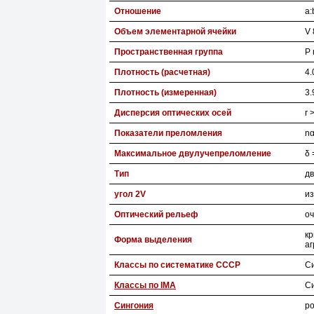
Отношение
a:
Объем элементарной ячейки
V 
Пространственная группа
P
Плотность (расчетная)
4.
Плотность (измеренная)
3.
Дисперсия оптических осей
r 
Показатели преломления
nα
Максимальное двулучепреломление
δ 
Тип
дв
угол 2V
из
Оптический рельеф
оч
кр
Форма выделения
аг
Классы по систематике СССР
С
Классы по IMA
С
Сингония
р