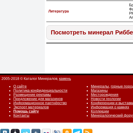
Бр
Фа
Литература
РМ
Am
Посмотреть минерал Риббе
2005-2018 © Каталог Минералов,
камень
О сайте
Минералы
,
горные поро
Политика конфиденциальности
Магазины
Размещение рекламы
Месторождения
Предложение для магазинов
Новости геологии
Информационное партнёрство
Конференции и выставк
Экспорт материалов
Информация о камнях
Помощь сайту
Коллекции
Контакты
Минералогический фор