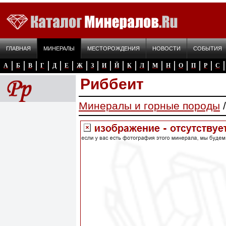
ГЛАВНАЯ
МИНЕРАЛЫ
МЕСТОРОЖДЕНИЯ
НОВОСТИ
СОБЫТИЯ
А
Б
В
Г
Д
Е
Ж
З
И
Й
К
Л
М
Н
О
П
Р
С
Риббеит
Минералы и горные породы
/