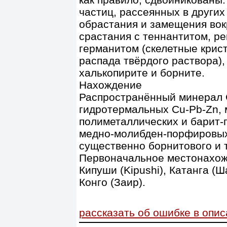
частиц, рассеянных в других
обрастания и замещения вокр
срастания с теннантитом, р
германитом (скелетные крис
распада твёрдого раствора)
халькопирите и борните.
Нахождение
Распространённый минерал G
гидротермальных Cu-Pb-Zn, 
полиметаллических и барит-
медно-молибден-порфировых
существенно борнитового и 
Первоначальное местонахож
Кипуши (Kipushi), Катанга (
Конго (Заир).
рассказать об ошибке в опи