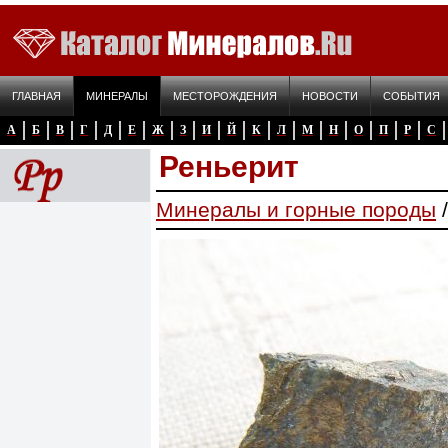
ГЛАВНАЯ
МИНЕРАЛЫ
МЕСТОРОЖДЕНИЯ
НОВОСТИ
СОБЫТИЯ
А
Б
В
Г
Д
Е
Ж
З
И
Й
К
Л
М
Н
О
П
Р
С
Реньерит
Минералы и горные породы
/