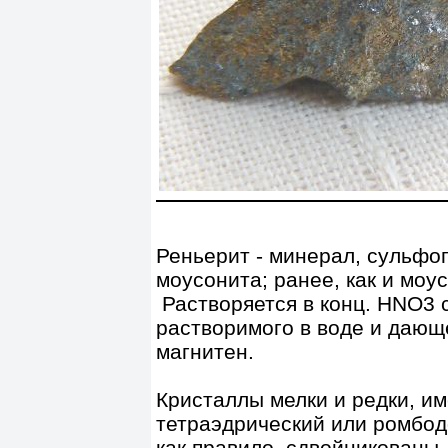
Реньерит - минерал, сульфо
моусонита; ранее, как и моус
Растворяется в конц. HNO3 
растворимого в воде и дающ
магнитен.
Кристаллы мелки и редки, и
тетраэдрический или ромбод
как правило, сдвойникованы