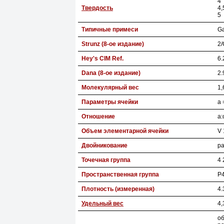
4
Твердость
4,
5
Типичные примеси
G
Strunz (8-ое издание)
2/
Hey's CIM Ref.
6.
Dana (8-ое издание)
2.
Молекулярный вес
1,
Параметры ячейки
a 
Отношение
a:
Объем элементарной ячейки
V 
Двойникование
р
Точечная группа
4 
Пространственная группа
P4
Плотность (измеренная)
4.
Удельный вес
4,
об