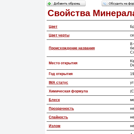
Свойства Минерал
Цвет
Бр
Цвет черты
с
В 
Происхождение названия
бе
С
Ki
Место открытия
De
Год открытия
1
IMA статус
у
Химическая формула
(C
Блеск
м
Прозрачность
н
Спайность
н
Излом
н