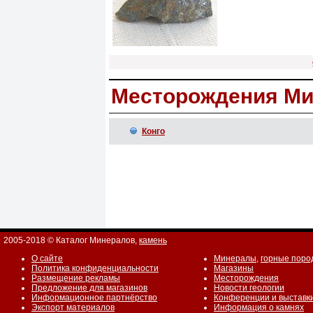
Месторождения Ми
Конго
2005-2018 © Каталог Минералов,
камень
О сайте
Минералы
,
горные поро
Политика конфиденциальности
Магазины
Размещение рекламы
Месторождения
Предложение для магазинов
Новости геологии
Информационное партнёрство
Конференции и выставк
Экспорт материалов
Информация о камнях