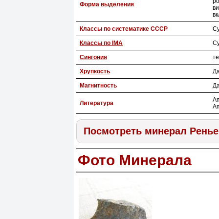
ро
Форма выделения
ви
вк
Классы по систематике СССР
С
Классы по IMA
С
Сингония
т
Хрупкость
Д
Магнитность
Д
Am
Литература
Am
Посмотреть минерал Ренье
Фото Минерала