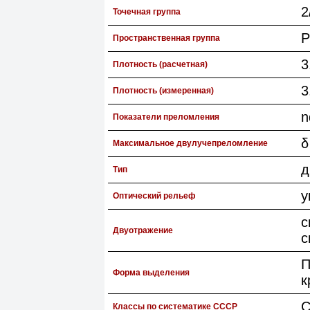
2
Точечная группа
P
Пространственная группа
3
Плотность (расчетная)
3
Плотность (измеренная)
n
Показатели преломления
δ
Максимальное двулучепреломление
д
Тип
у
Оптический рельеф
с
Двуотражение
с
П
Форма выделения
к
С
Классы по систематике СССР