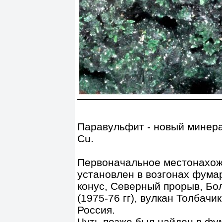
Паравульфит - новый минера
Cu.
Первоначальное местонахож
установлен в возгонах фума
конус, Северный прорыв, Б
(1975-76 гг), вулкан Толбачи
Россия.
Чуть позже был найден в ф