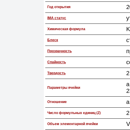
2
Год открытия
у
IMA статус
K
Химическая формула
с
Блеск
п
Прозрачность
c
Спайность
2
Твердость
a
Параметры ячейки
2
a
Отношение
2
Число формульных единиц (Z)
V
Объем элементарной ячейки