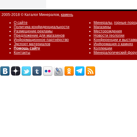
2005-2018 © Каталог Минералов,
камень
О сайте
Минералы
,
горные поро
Политика конфиденциальности
Магазины
Размещение рекламы
Месторождения
Предложение для магазинов
Новости геологии
Информационное партнёрство
Конференции и выставк
Экспорт материалов
Информация о камнях
Помощь сайту
Коллекции
Контакты
Минералогический фор