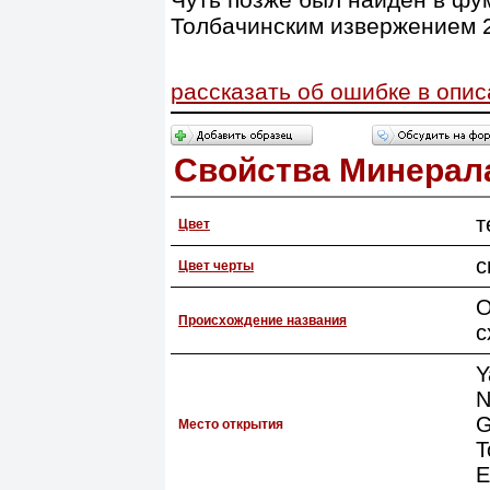
Толбачинским извержением 2
рассказать об ошибке в опи
Свойства Минерал
т
Цвет
с
Цвет черты
О
Происхождение названия
с
Y
N
G
Место открытия
T
E