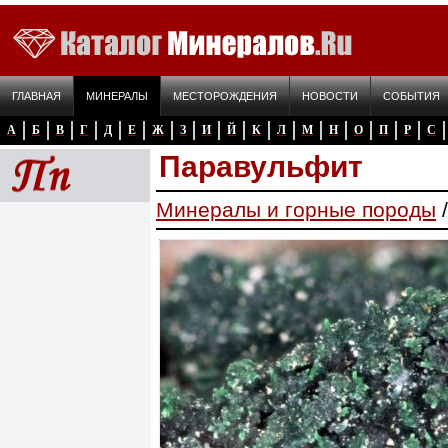
ГЛАВНАЯ
МИНЕРАЛЫ
МЕСТОРОЖДЕНИЯ
НОВОСТИ
СОБЫТИЯ
А
Б
В
Г
Д
Е
Ж
З
И
Й
К
Л
М
Н
О
П
Р
С
Паравульфит
Минералы и горные породы
/