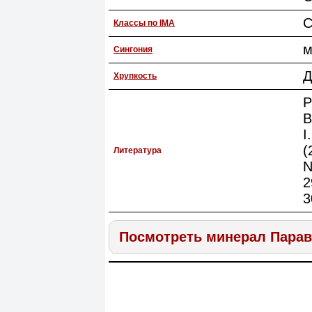
С
Классы по IMA
м
Сингония
Д
Хрупкость
P
B
I
(
Литература
N
2
3
Посмотреть минерал Пара