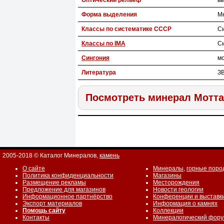
Оптический рельеф
в
Форма выделения
Ме
Классы по систематике СССР
С
Классы по IMA
С
Сингония
м
Литература
ЗВ
Посмотреть минерал Мотта
2005-2018 © Каталог Минералов,
камень
О сайте
Минералы
,
горные поро
Политика конфиденциальности
Магазины
Размещение рекламы
Месторождения
Предложение для магазинов
Новости геологии
Информационное партнёрство
Конференции и выставк
Экспорт материалов
Информация о камнях
Помощь сайту
Коллекции
Контакты
Минералогический фор