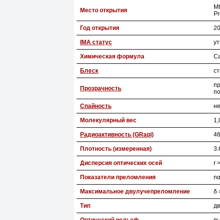
Mt
Место открытия
Pr
Год открытия
2
IMA статус
у
Химическая формула
C
Блеск
с
п
Прозрачность
п
Спайность
н
Молекулярный вес
1,
Радиоактивность (GRapi)
46
Плотность (измеренная)
3.
Дисперсия оптических осей
r 
Показатели преломления
nα
Максимальное двулучепреломление
δ 
Тип
дв