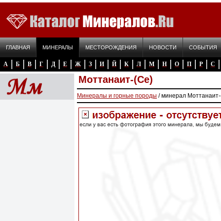
ГЛАВНАЯ
МИНЕРАЛЫ
МЕСТОРОЖДЕНИЯ
НОВОСТИ
СОБЫТИЯ
А
Б
В
Г
Д
Е
Ж
З
И
Й
К
Л
М
Н
О
П
Р
С
Моттанаит-(Ce)
Минералы и горные породы
/ минерал Моттанаит-