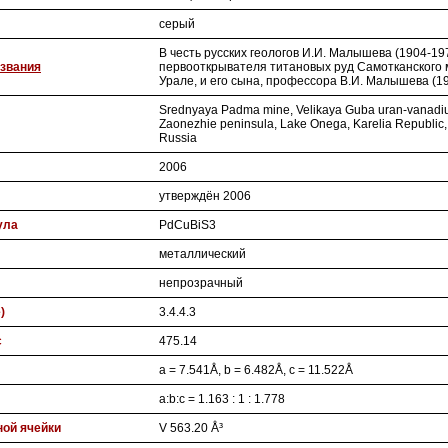
серый
В честь русских геологов И.И. Малышева (1904-197
звания
первооткрывателя титановых руд Самотканского
Урале, и его сына, профессора В.И. Малышева (19
Srednyaya Padma mine, Velikaya Guba uran-vanadiu
Zaonezhie peninsula, Lake Onega, Karelia Republic,
Russia
2006
утверждён 2006
ула
PdCuBiS3
металлический
непрозрачный
)
3.4.4.3
с
475.14
a = 7.541Å, b = 6.482Å, c = 11.522Å
a:b:c = 1.163 : 1 : 1.778
ой ячейки
V 563.20 Å³