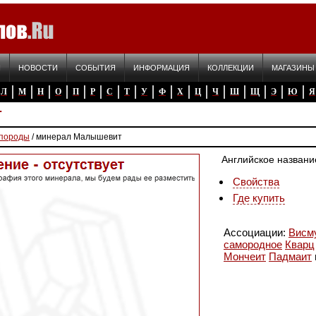
Я
НОВОСТИ
СОБЫТИЯ
ИНФОРМАЦИЯ
КОЛЛЕКЦИИ
МАГАЗИНЫ
Л
М
Н
О
П
Р
С
Т
У
Ф
Х
Ц
Ч
Ш
Щ
Э
Ю
Я
т
 породы
/ минерал Малышевит
Английское названи
Свойства
Где купить
Ассоциации:
Висм
самородное
Кварц
Мончеит
Падмаит