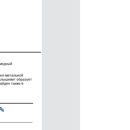
-медный
дно-метальной
малышевит образует
айден также в