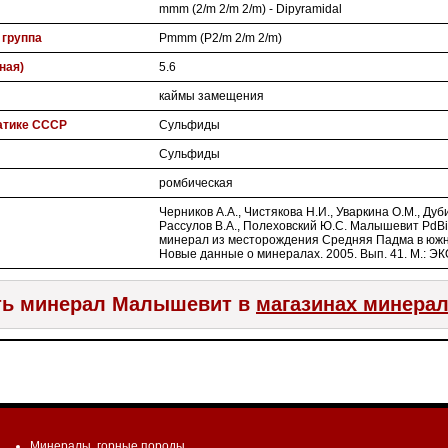
mmm (2/m 2/m 2/m) - Dipyramidal
 группа
Pmmm (P2/m 2/m 2/m)
ная)
5.6
каймы замещения
атике СССР
Сульфиды
Сульфиды
ромбическая
Черников А.А., Чистякова Н.И., Уваркина О.М., Дуби
Рассулов В.А., Полеховский Ю.С. Малышевит PdB
минерал из месторождения Средняя Падма в южно
Новые данные о минералах. 2005. Вып. 41. М.: ЭКО
ть минерал Малышевит в
магазинах минера
Минералы
,
горные породы