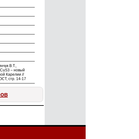
нчук В.Т.,
iCuS3 – новый
й Карелии //
СТ, стр. 14-17
лов