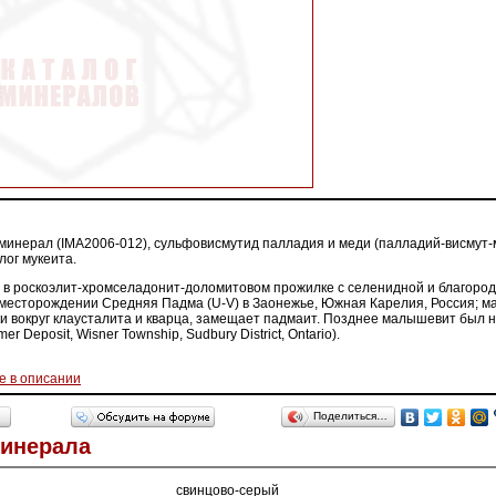
минерал (IMA2006-012), сульфовисмутид палладия и меди (палладий-висмут
лог мукеита.
 в роскоэлит-хромселадонит-доломитовом прожилке с селенидной и благоро
месторождении Средняя Падма (U-V) в Заонежье, Южная Карелия, Россия; 
 вокруг клаусталита и кварца, замещает падмаит. Позднее малышевит был н
 Deposit, Wisner Township, Sudbury District, Ontario).
е в описании
Поделиться…
Минерала
свинцово-серый