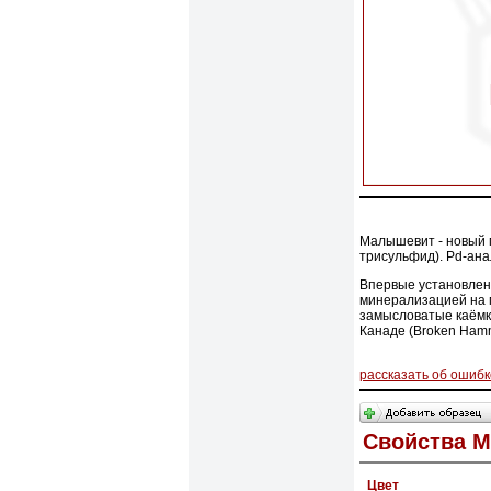
Малышевит - новый 
трисульфид). Pd-ана
Впервые установлен
минерализацией на 
замысловатые каёмки
Канаде (Broken Hammer
рассказать об ошибк
Свойства 
Цвет