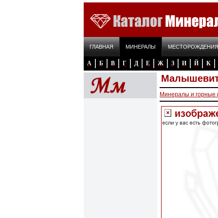
ГЛАВНАЯ
МИНЕРАЛЫ
МЕСТОРОЖДЕНИ
А
Б
В
Г
Д
Е
Ж
З
И
Й
К
Малышеви
Минералы и горные