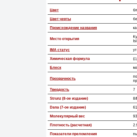
Цвет
б
Цвет черты
б
Происхождение названия
ка
Ky
Место открытия
Is
IMA статус
у
Химическая формула
(□
Блеск
м
п
Прозрачность
п
Твердость
7
Strunz (8-ое издание)
8/
Dana (7-ое издание)
61
Молекулярный вес
93
Плотность (расчетная)
2.
Показатели преломления
nω