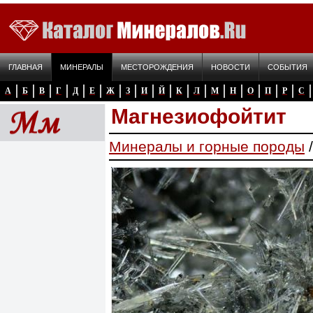
ГЛАВНАЯ
МИНЕРАЛЫ
МЕСТОРОЖДЕНИЯ
НОВОСТИ
СОБЫТИЯ
А
Б
В
Г
Д
Е
Ж
З
И
Й
К
Л
М
Н
О
П
Р
С
Магнезиофойтит
Минералы и горные породы
/