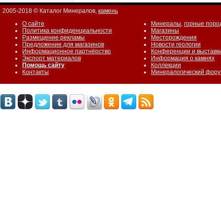
2005-2018 © Каталог Минералов,
камень
О сайте
Минералы
,
горные поро
Политика конфиденциальности
Магазины
Размещение рекламы
Месторождения
Предложение для магазинов
Новости геологии
Информационное партнёрство
Конференции и выставк
Экспорт материалов
Информация о камнях
Помощь сайту
Коллекции
Контакты
Минералогический фор