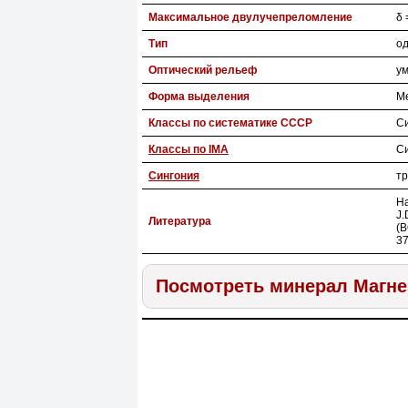
Максимальное двулучепреломление
δ 
Тип
од
Оптический рельеф
у
Форма выделения
Ме
Классы по систематике СССР
С
Классы по IMA
С
Сингония
т
Ha
J.
Литература
(B
37
Посмотреть минерал Магн