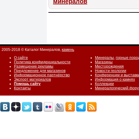
минералов
2005-2018 © Каталог Минералов,
камень
О сайте
Минералы
,
горные поро
Политика конфиденциальности
Магазины
Размещение рекламы
Месторождения
Предложение для магазинов
Новости геологии
Информационное партнёрство
Конференции и выставк
Экспорт материалов
Информация о камнях
Помощь сайту
Коллекции
Контакты
Минералогический фор