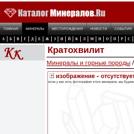
ГЛАВНАЯ
МИНЕРАЛЫ
МЕСТОРОЖДЕНИЯ
НОВОСТИ
СОБЫТИЯ
А
Б
В
Г
Д
Е
Ж
З
И
Й
К
Л
М
Н
О
П
Р
С
Кратохвилит
Минералы и горные породы
/