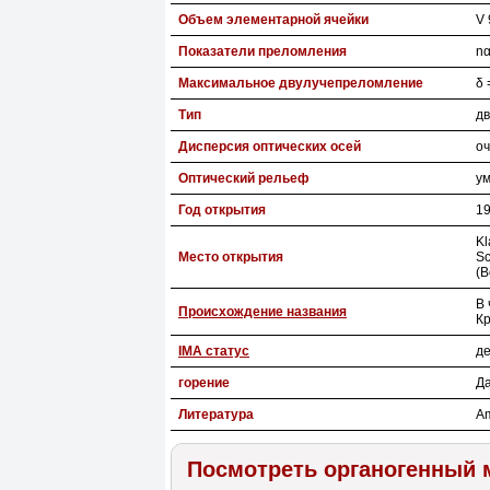
Объем элементарной ячейки
V 
Показатели преломления
nα
Максимальное двулучепреломление
δ 
Тип
дв
Дисперсия оптических осей
оч
Оптический рельеф
у
Год открытия
1
Kl
Место открытия
Sc
(B
В 
Происхождение названия
Кр
IMA статус
де
горение
Д
Литература
Am
Посмотреть органогенный 