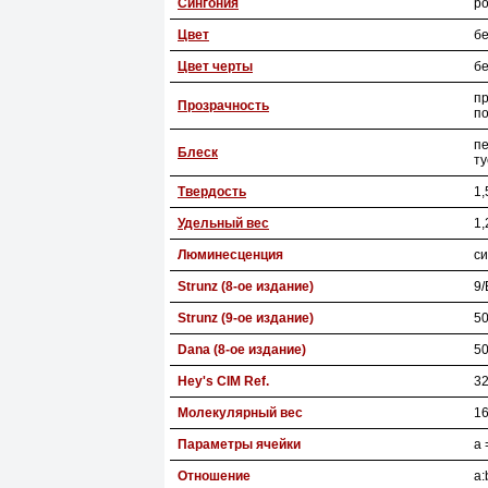
Сингония
р
Цвет
б
Цвет черты
б
п
Прозрачность
п
п
Блеск
т
Твердость
1,
Удельный вес
1,
Люминесценция
с
Strunz (8-ое издание)
9/
Strunz (9-ое издание)
50
Dana (8-ое издание)
50
Hey's CIM Ref.
32
Молекулярный вес
16
Параметры ячейки
a 
Отношение
a: