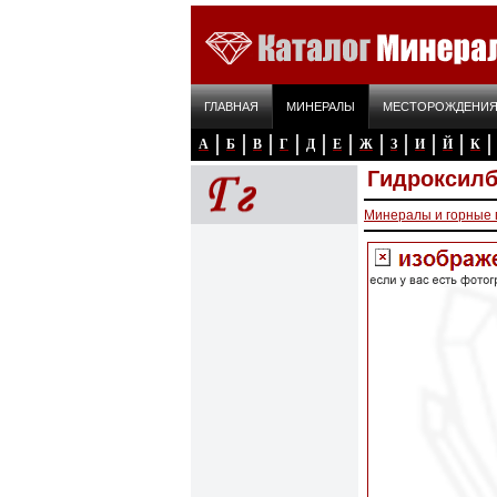
ГЛАВНАЯ
МИНЕРАЛЫ
МЕСТОРОЖДЕНИ
А
Б
В
Г
Д
Е
Ж
З
И
Й
К
Гидроксилб
Минералы и горные