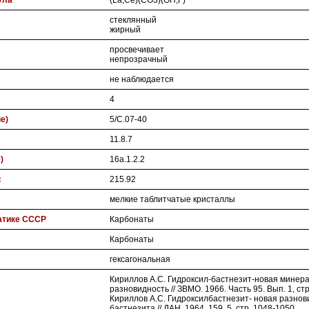
ула
(La,Ce)(CO3)(OH,F)
стеклянный
жирный
просвечивает
непрозрачный
не наблюдается
4
ие)
5/C.07-40
11.8.7
)
16a.1.2.2
с
215.92
мелкие таблитчатые кристаллы
атике СССР
Карбонаты
Карбонаты
гексагональная
Кириллов А.С. Гидроксил-бастнезит-новая минер
разновидность // ЗВМО. 1966. Часть 95. Вып. 1, стр
Кириллов А.С. Гидроксилбастнезит- новая разнов
бастнезита // ДАН. 1964. 159, 5, стр. 1048-1050