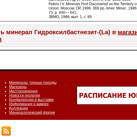
Pekov I.V. Minerals First Discovered on the Territory 
Union. Moscow, OP, 1998. 369 pp. Amer. Miner., 1986,
73, p. 440— 441;
ЗВМО, 1988, вып. 1, с. 89.
ь минерал Гидроксилбастнезит-(La) в
магаз
в
Минералы
,
горные породы
Магазины
Месторождения
Новости геологии
Конференции и выставки
Информация о камнях
Коллекции
Минералогический форум