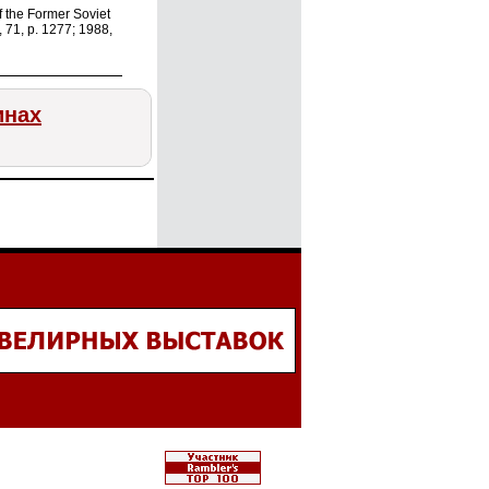
of the Former Soviet
 71, p. 1277; 1988,
инах