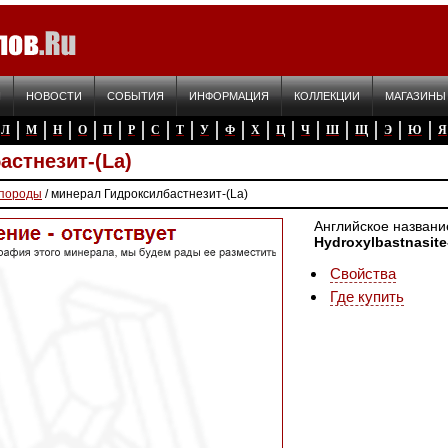
Я
НОВОСТИ
СОБЫТИЯ
ИНФОРМАЦИЯ
КОЛЛЕКЦИИ
МАГАЗИНЫ
Л
М
Н
О
П
Р
С
Т
У
Ф
Х
Ц
Ч
Ш
Щ
Э
Ю
Я
астнезит-(La)
 породы
/ минерал Гидроксилбастнезит-(La)
Английское названи
Hydroxylbastnasite
Свойства
Где купить