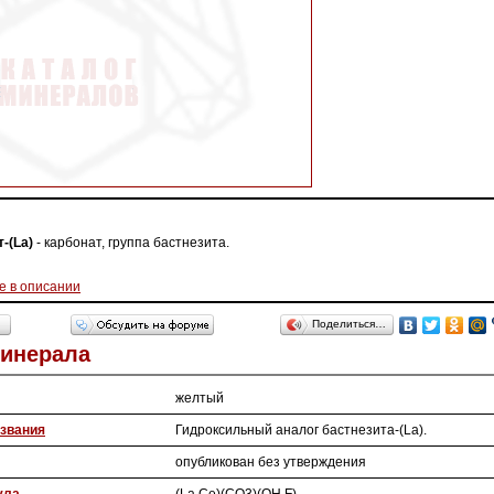
-(La)
- карбонат, группа бастнезита.
е в описании
Поделиться…
Минерала
желтый
звания
Гидроксильный аналог бастнезита-(La).
опубликован без утверждения