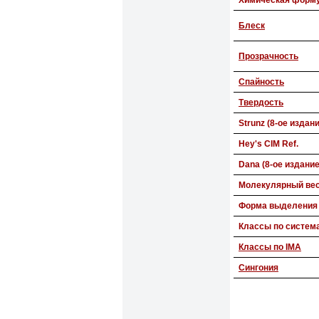
Химическая форм
Блеск
Прозрачность
Спайность
Твердость
Strunz (8-ое издан
Hey's CIM Ref.
Dana (8-ое издание
Молекулярный ве
Форма выделения
Классы по систем
Классы по IMA
Сингония