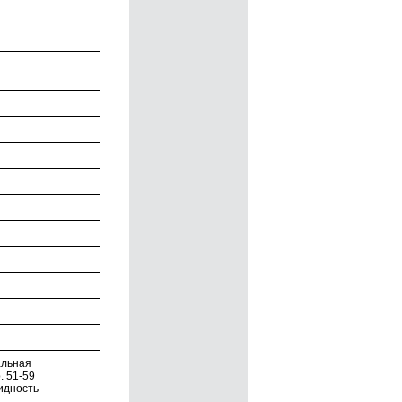
альная
. 51-59
идность