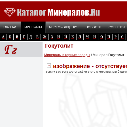
ГЛАВНАЯ
МИНЕРАЛЫ
МЕСТОРОЖДЕНИЯ
НОВОСТИ
СОБЫТИЯ
А
Б
В
Г
Д
Е
Ж
З
И
Й
К
Л
М
Н
О
П
Р
С
Гокутолит
Минералы и горные породы
/ Минерал Гокутолит