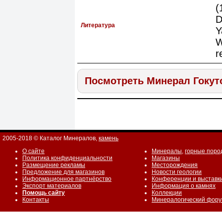
(
D
Литература
Y
W
r
Посмотреть Минерал Гокут
2005-2018 © Каталог Минералов,
камень
О сайте
Минералы
,
горные поро
Политика конфиденциальности
Магазины
Размещение рекламы
Месторождения
Предложение для магазинов
Новости геологии
Информационное партнёрство
Конференции и выставк
Экспорт материалов
Информация о камнях
Помощь сайту
Коллекции
Контакты
Минералогический фор