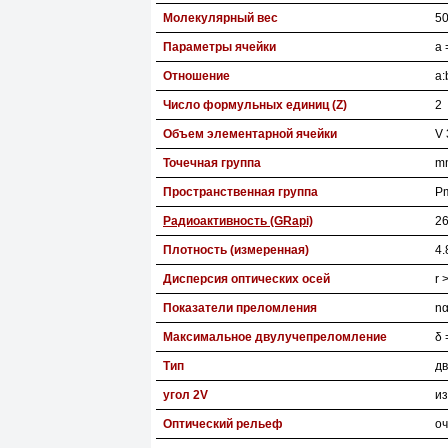
Молекулярный вес
50
Параметры ячейки
a 
Отношение
a:
Число формульных единиц (Z)
2
Объем элементарной ячейки
V 
Точечная группа
mm
Пространственная группа
P
Радиоактивность (GRapi)
26
Плотность (измеренная)
4.
Дисперсия оптических осей
r 
Показатели преломления
nα
Максимальное двулучепреломление
δ 
Тип
дв
угол 2V
из
Оптический рельеф
оч