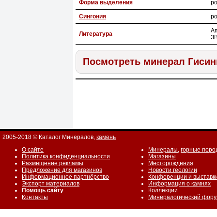
Форма выделения
р
Сингония
р
Am
Литература
ЗВ
Посмотреть минерал Гисин
2005-2018 © Каталог Минералов,
камень
О сайте
Минералы
,
горные поро
Политика конфиденциальности
Магазины
Размещение рекламы
Месторождения
Предложение для магазинов
Новости геологии
Информационное партнёрство
Конференции и выставк
Экспорт материалов
Информация о камнях
Помощь сайту
Коллекции
Контакты
Минералогический фор