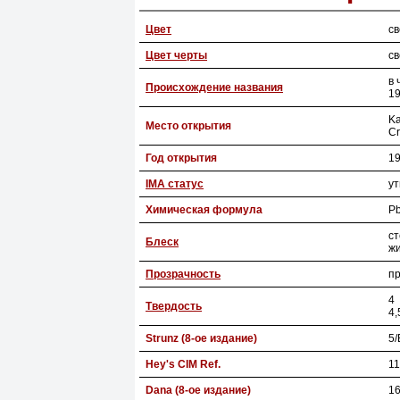
Цвет
св
Цвет черты
с
в 
Происхождение названия
19
Ka
Место открытия
Cr
Год открытия
1
IMA статус
у
Химическая формула
Pb
с
Блеск
ж
Прозрачность
п
4
Твердость
4,
Strunz (8-ое издание)
5/
Hey's CIM Ref.
11
Dana (8-ое издание)
16