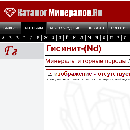
ГЛАВНАЯ
МИНЕРАЛЫ
МЕСТОРОЖДЕНИЯ
НОВОСТИ
СОБЫТИЯ
А
Б
В
Г
Д
Е
Ж
З
И
Й
К
Л
М
Н
О
П
Р
С
Гисинит-(Nd)
Минералы и горные породы
/