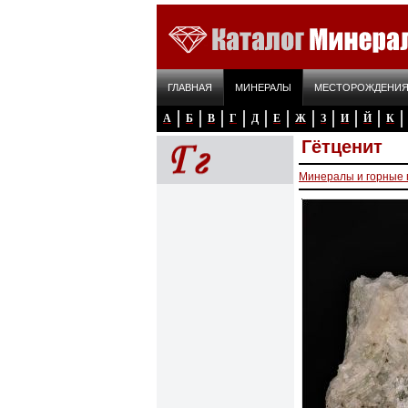
ГЛАВНАЯ
МИНЕРАЛЫ
МЕСТОРОЖДЕНИ
А
Б
В
Г
Д
Е
Ж
З
И
Й
К
Гётценит
Минералы и горные