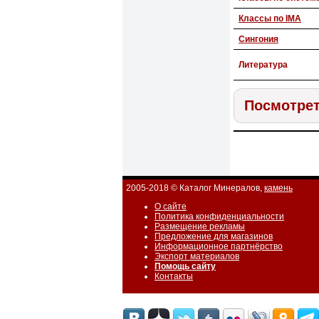
Классы по IMA
Сингония
Литература
Посмотрет
2005-2018 © Каталог Минералов,
камень
О сайте
Политика конфиденциальности
Размещение рекламы
Предложение для магазинов
Информационное партнёрство
Экспорт материалов
Помощь сайту
Контакты