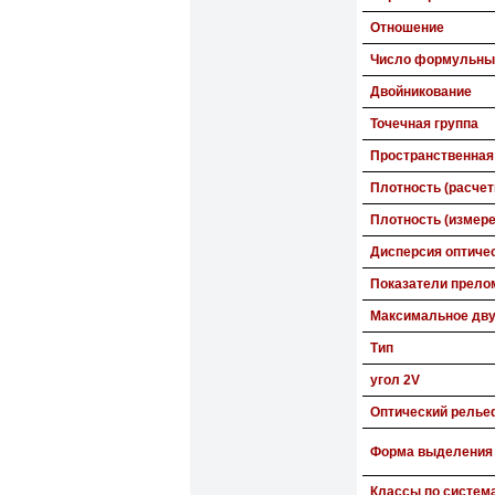
Отношение
Число формульных
Двойникование
Точечная группа
Пространственная
Плотность (расчет
Плотность (измере
Дисперсия оптиче
Показатели прело
Максимальное дв
Тип
угол 2V
Оптический релье
Форма выделения
Классы по систем