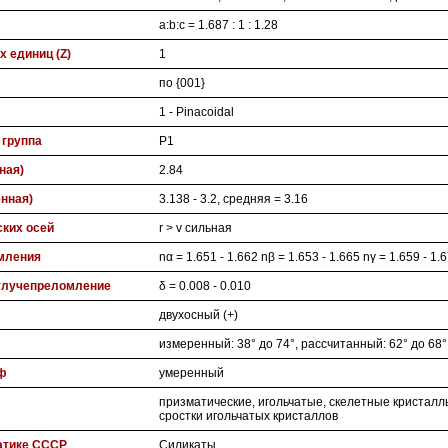
a:b:c = 1.687 : 1 : 1.28
 единиц (Z)
1
по {001}
1 - Pinacoidal
 группа
P1
ная)
2.84
нная)
3.138 - 3.2, средняя = 3.16
ских осей
r > v сильная
мления
nα = 1.651 - 1.662 nβ = 1.653 - 1.665 nγ = 1.659 - 1.
улучепреломление
δ = 0.008 - 0.010
двухосный (+)
измеренный: 38° до 74°, рассчитанный: 62° до 68°
ф
умеренный
призматические, игольчатые, скелетные кристал
сростки игольчатых кристаллов
атике СССР
Силикаты