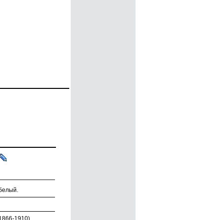
 белый.
 1866-1910),