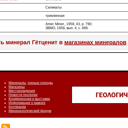
Силикаты
триклинная
Amer. Miner., 1958, 43, p. 790;
ЗВМО, 1958, вып. 4, с. 489.
ь минерал Гётценит в
магазинах минералов
Минералы
,
горные породы
Магазины
Месторождения
Новости геологии
Конференции и выставки
Информация о камнях
Коллекции
Минералогический форум