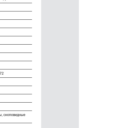
672
лы, сноповидные