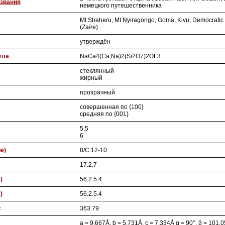
звания
немецкого путешественника
Mt Shaheru, Mt Nyiragongo, Goma, Kivu, Democratic
(Zaïre)
утверждён
ула
NaCa4(Ca,Na)2(Si2O7)2OF3
стеклянный
жирный
прозрачный
совершенная по {100}
средняя по {001}
5,5
6
ие)
8/C.12-10
17.2.7
)
56.2.5.4
)
56.2.5.4
с
363.79
a = 9.667Å, b = 5.731Å, c = 7.334Å α = 90°, β = 101.0