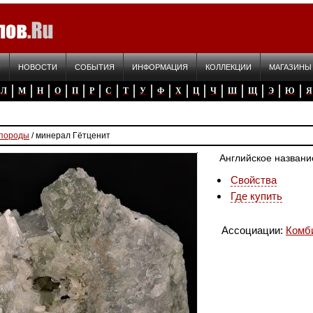
Я
НОВОСТИ
СОБЫТИЯ
ИНФОРМАЦИЯ
КОЛЛЕКЦИИ
МАГАЗИНЫ
Л
М
Н
О
П
Р
С
Т
У
Ф
Х
Ц
Ч
Ш
Щ
Э
Ю
Я
 породы
/ минерал Гётценит
Английское названи
Свойства
Где купить
Ассоциации:
Комб