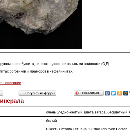
группы розенбушита, силикат с дополнительными анионами (O,F).
литах роговиков и мраморов в нефелинитах.
е в описании
Поделиться…
Минерала
очень бледно-желтый, цвета загара, бесцветный,
белый
В честь Густава Гётцена (Gustav Adolf von Götzen,