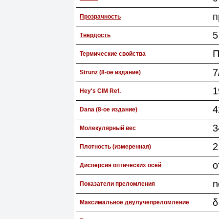
п
Прозрачность
5
Твердость
П
Термические свойства
7
Strunz (8-ое издание)
1
Hey's CIM Ref.
4
Dana (8-ое издание)
3
Молекулярный вес
2
Плотность (измеренная)
о
Дисперсия оптических осей
n
Показатели преломления
δ
Максимальное двулучепреломление