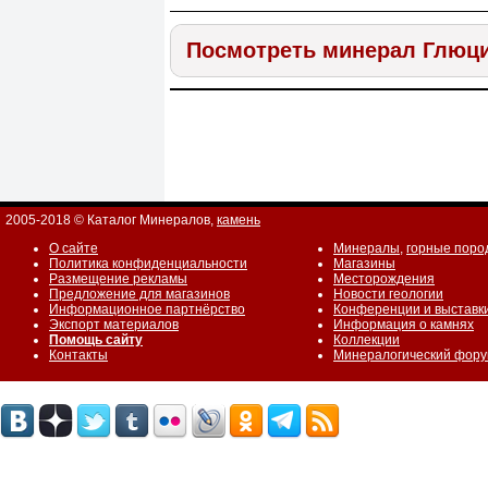
Посмотреть минерал Глюц
2005-2018 © Каталог Минералов,
камень
О сайте
Минералы
,
горные поро
Политика конфиденциальности
Магазины
Размещение рекламы
Месторождения
Предложение для магазинов
Новости геологии
Информационное партнёрство
Конференции и выставк
Экспорт материалов
Информация о камнях
Помощь сайту
Коллекции
Контакты
Минералогический фор