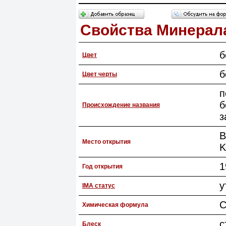
Свойства Минерал
б
Цвет
б
Цвет черты
п
б
Происхождение названия
з
B
Место открытия
K
1
Год открытия
у
IMA статус
C
Химическая формула
с
Блеск