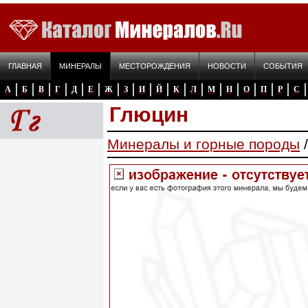
ГЛАВНАЯ
МИНЕРАЛЫ
МЕСТОРОЖДЕНИЯ
НОВОСТИ
СОБЫТИЯ
А
Б
В
Г
Д
Е
Ж
З
И
Й
К
Л
М
Н
О
П
Р
С
Глюцин
Минералы и горные породы
/