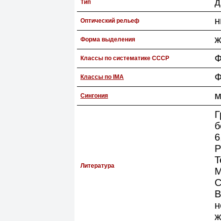
д
Тип
н
Оптический рельеф
ж
Форма выделения
Ф
Классы по систематике СССР
Ф
Классы по IMA
м
Сингония
Г
б
6
P
T
Литература
M
С
В
н
ж