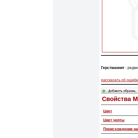
Герстманнит
- редки
рассказать об ошибк
Свойства 
Цвет
Цвет черты
Происхождение на