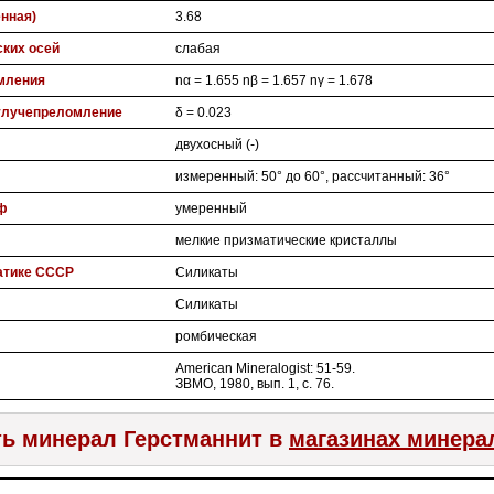
нная)
3.68
ских осей
слабая
мления
nα = 1.655 nβ = 1.657 nγ = 1.678
улучепреломление
δ = 0.023
двухосный (-)
измеренный: 50° до 60°, рассчитанный: 36°
ф
умеренный
мелкие призматические кристаллы
атике СССР
Силикаты
Силикаты
ромбическая
American Mineralogist: 51-59.
ЗВМО, 1980, вып. 1, с. 76.
ь минерал Герстманнит в
магазинах минера