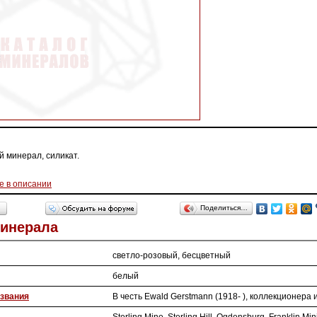
й минерал, силикат.
е в описании
Поделиться…
Минерала
светло-розовый, бесцветный
белый
звания
В честь Ewald Gerstmann (1918- ), коллекционера