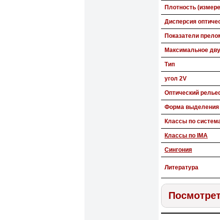
Плотность (измере
Дисперсия оптиче
Показатели прело
Максимальное дв
Тип
угол 2V
Оптический релье
Форма выделения
Классы по систем
Классы по IMA
Сингония
Литература
Посмотрет