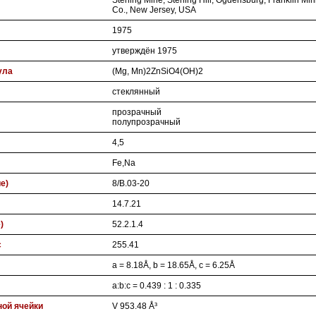
Sterling Mine, Sterling Hill, Ogdensburg, Franklin Min
Co., New Jersey, USA
1975
утверждён 1975
ула
(Mg, Mn)2ZnSiO4(OH)2
стеклянный
прозрачный
полупрозрачный
4,5
Fe,Na
ие)
8/B.03-20
14.7.21
)
52.2.1.4
с
255.41
a = 8.18Å, b = 18.65Å, c = 6.25Å
a:b:c = 0.439 : 1 : 0.335
ой ячейки
V 953.48 Å³