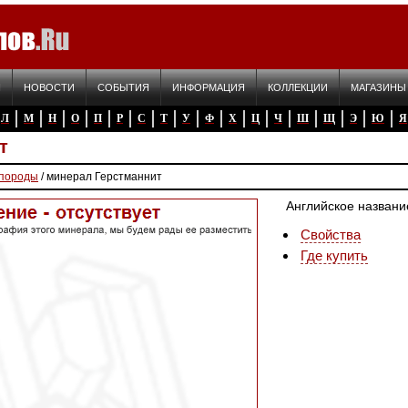
Я
НОВОСТИ
СОБЫТИЯ
ИНФОРМАЦИЯ
КОЛЛЕКЦИИ
МАГАЗИНЫ
Л
М
Н
О
П
Р
С
Т
У
Ф
Х
Ц
Ч
Ш
Щ
Э
Ю
Я
т
 породы
/ минерал Герстманнит
Английское названи
Свойства
Где купить