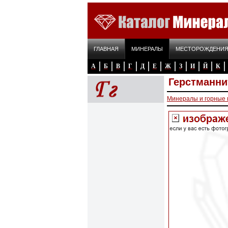
ГЛАВНАЯ
МИНЕРАЛЫ
МЕСТОРОЖДЕНИ
А
Б
В
Г
Д
Е
Ж
З
И
Й
К
Герстманни
Минералы и горные