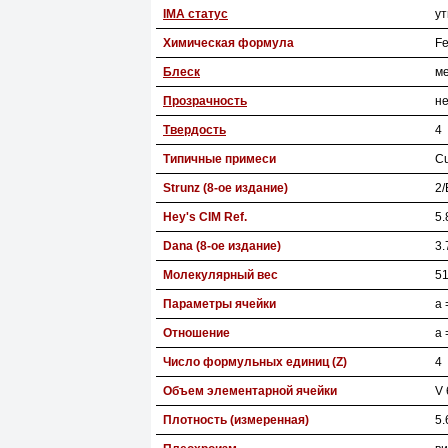
IMA статус
у
Химическая формула
F
Блеск
м
Прозрачность
н
Твердость
4
Типичные примеси
C
Strunz (8-ое издание)
2/
Hey's CIM Ref.
5.
Dana (8-ое издание)
3.
Молекулярный вес
51
Параметры ячейки
a 
Отношение
a 
Число формульных единиц (Z)
4
Объем элементарной ячейки
V 
Плотность (измеренная)
5.