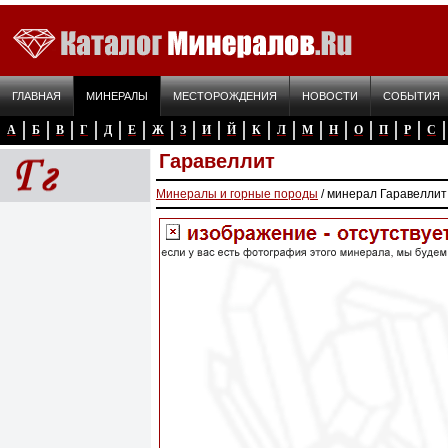
ГЛАВНАЯ
МИНЕРАЛЫ
МЕСТОРОЖДЕНИЯ
НОВОСТИ
СОБЫТИЯ
А
Б
В
Г
Д
Е
Ж
З
И
Й
К
Л
М
Н
О
П
Р
С
Гаравеллит
Минералы и горные породы
/ минерал Гаравеллит