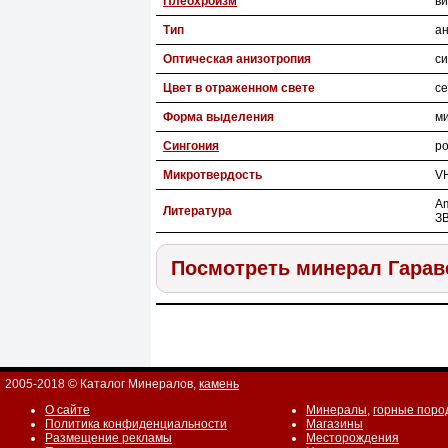
Плеохроизм
в
Тип
а
Оптическая анизотропия
си
Цвет в отраженном свете
се
Форма выделения
ми
Сингония
р
Микротвердость
V
Am
Литература
ЗВ
Посмотреть минерал Гарав
2005-2018 © Каталог Минералов,
камень
О сайте
Минералы
,
горные поро
Политика конфиденциальности
Магазины
Размещение рекламы
Месторождения