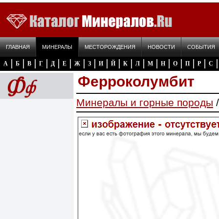
ГЛАВНАЯ
МИНЕРАЛЫ
МЕСТОРОЖДЕНИЯ
НОВОСТИ
СОБЫТИЯ
А
Б
В
Г
Д
Е
Ж
З
И
Й
К
Л
М
Н
О
П
Р
С
Ферроколумбит
Минералы и горные породы
/