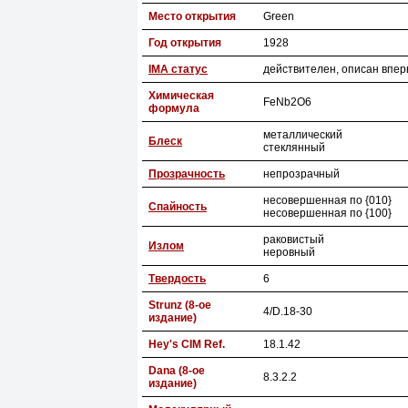
Место открытия
Green
Год открытия
1928
IMA статус
действителен, описан впер
Химическая
FeNb2O6
формула
металлический
Блеск
стеклянный
Прозрачность
непрозрачный
несовершенная по {010}
Спайность
несовершенная по {100}
раковистый
Излом
неровный
Твердость
6
Strunz (8-ое
4/D.18-30
издание)
Hey's CIM Ref.
18.1.42
Dana (8-ое
8.3.2.2
издание)