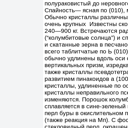
полураковистый до неровног
Спайность— ясная по (010), 
Обычно кристаллы различных
очень крупных Известны ско
240—900 кг. Встречаются ра
(“колумбитовые солнца”) и 
и скатанные зерна в песчан
всего таблитчатые по Ь (010)
обычно удлинены вдоль оси 
вертикальных призм, изредка
также кристаллы псевдотетр
развитием пинакоидов а (100
кристаллы, удлиненные по о
кристаллы неправильного псе
изменяются. Порошок колумб
сплавляется в сине-зеленый 
перл буры в окислительном 
(также реакция на Мп). С ф
стекловидный перл, окрашен