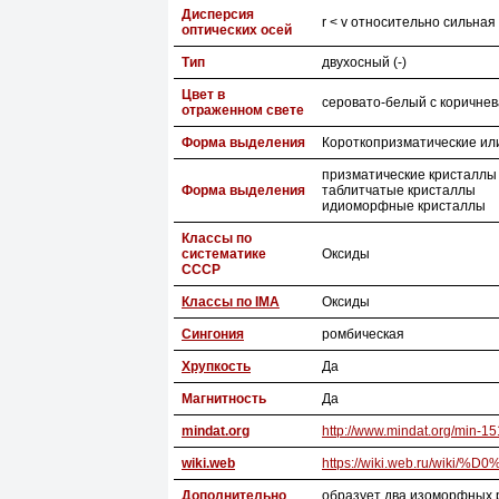
Дисперсия
r < v относительно сильная
оптических осей
Тип
двухосный (-)
Цвет в
серовато-белый с коричне
отраженном свете
Форма выделения
Короткопризматические или
призматические кристаллы
Форма выделения
таблитчатые кристаллы
идиоморфные кристаллы
Классы по
систематике
Оксиды
СССР
Классы по IMA
Оксиды
Сингония
ромбическая
Хрупкость
Да
Магнитность
Да
mindat.org
http://www.mindat.org/min-15
wiki.web
https://wiki.web.ru/
Дополнительно
образует два изоморфных р