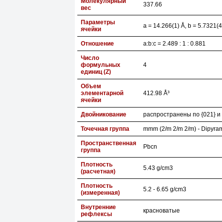
Молекулярный
337.66
вес
Параметры
a = 14.266(1) Å, b = 5.7321(4
ячейки
Отношение
a:b:c = 2.489 : 1 : 0.881
Число
формульных
4
единиц (Z)
Объем
элементарной
412.98 Å³
ячейки
Двойникование
распространены по {021} и 
Точечная группа
mmm (2/m 2/m 2/m) - Dipyra
Пространственная
Pbcn
группа
Плотность
5.43 g/cm3
(расчетная)
Плотность
5.2 - 6.65 g/cm3
(измеренная)
Внутренние
красноватые
рефлексы