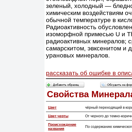
зеленый, холодный — бледно
химическим воздействиям оч
обычной температуре в кисл
Радиоактивность обусловле
изоморфной примесью U и T
радиоактивных минералов; с
самарскитом, эвксенитом и 
урановых минералов.
рассказать об ошибке в опи
Свойства Минерал
Цвет
чёрный переходящий в кор
Цвет черты
От черного до темно-корич
Происхождение
По содержанию химического
названия