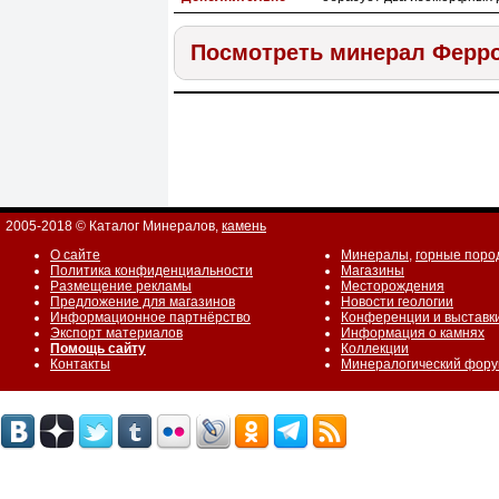
Посмотреть минерал Ферр
2005-2018 © Каталог Минералов,
камень
О сайте
Минералы
,
горные поро
Политика конфиденциальности
Магазины
Размещение рекламы
Месторождения
Предложение для магазинов
Новости геологии
Информационное партнёрство
Конференции и выставк
Экспорт материалов
Информация о камнях
Помощь сайту
Коллекции
Контакты
Минералогический фор