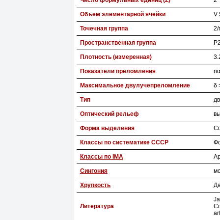
Число формульных единиц (Z)
2
Объем элементарной ячейки
V 
Точечная группа
2/
Пространственная группа
P2
Плотность (измеренная)
3.
Показатели преломления
nα
Максимальное двулучепреломление
δ 
Тип
дв
Оптический рельеф
в
Форма выделения
С
Классы по систематике СССР
Ф
Классы по IMA
А
Сингония
м
Хрупкость
Д
Ja
Литература
Co
ar