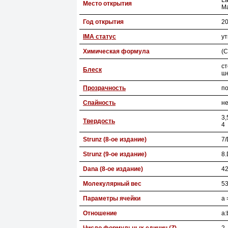
La
Место открытия
Ma
Год открытия
2
IMA статус
у
Химическая формула
(C
с
Блеск
ш
Прозрачность
п
Спайность
н
3,
Твердость
4
Strunz (8-ое издание)
7/
Strunz (9-ое издание)
8.
Dana (8-ое издание)
42
Молекулярный вес
53
Параметры ячейки
a 
Отношение
a: