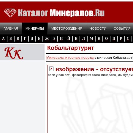
ГЛАВНАЯ
МИНЕРАЛЫ
МЕСТОРОЖДЕНИЯ
НОВОСТИ
СОБЫТИЯ
А
Б
В
Г
Д
Е
Ж
З
И
Й
К
Л
М
Н
О
П
Р
С
Кобальтартурит
Минералы и горные породы
/ минерал Кобальтарт