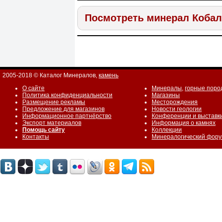
Посмотреть минерал Кобал
2005-2018 © Каталог Минералов,
камень
О сайте
Минералы
,
горные поро
Политика конфиденциальности
Магазины
Размещение рекламы
Месторождения
Предложение для магазинов
Новости геологии
Информационное партнёрство
Конференции и выставк
Экспорт материалов
Информация о камнях
Помощь сайту
Коллекции
Контакты
Минералогический фор