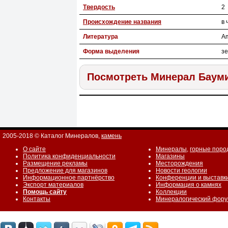
Твердость
2
Происхождение названия
в 
Литература
Am
Форма выделения
з
Посмотреть Минерал Баум
2005-2018 © Каталог Минералов,
камень
О сайте
Минералы
,
горные поро
Политика конфиденциальности
Магазины
Размещение рекламы
Месторождения
Предложение для магазинов
Новости геологии
Информационное партнёрство
Конференции и выставк
Экспорт материалов
Информация о камнях
Помощь сайту
Коллекции
Контакты
Минералогический фор