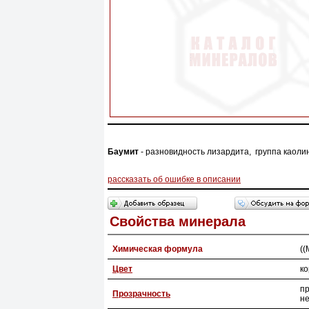
Баумит
- разновидность лизардита, группа каол
рассказать об ошибке в описании
Свойства минерала
Химическая формула
((
Цвет
ко
п
Прозрачность
н