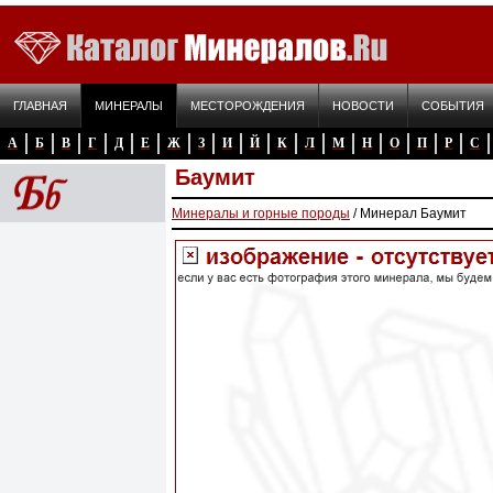
ГЛАВНАЯ
МИНЕРАЛЫ
МЕСТОРОЖДЕНИЯ
НОВОСТИ
СОБЫТИЯ
А
Б
В
Г
Д
Е
Ж
З
И
Й
К
Л
М
Н
О
П
Р
С
Баумит
Минералы и горные породы
/ Минерал Баумит