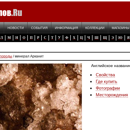
Я
НОВОСТИ
СОБЫТИЯ
ИНФОРМАЦИЯ
КОЛЛЕКЦИИ
МАГАЗИНЫ
Л
М
Н
О
П
Р
С
Т
У
Ф
Х
Ц
Ч
Ш
Щ
Э
Ю
Я
 породы
/ минерал Арканит
Английское названи
Свойства
Где купить
Фотографии
Месторождения