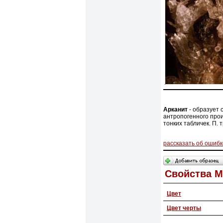
Арканит
- образует 
антропогенного прои
тонких табличек. П. 
рассказать об ошибк
Свойства 
Цвет
Цвет черты