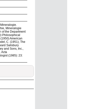
Mineralogie.
phie, Mineralogie
in of the Department
8) Philosophical
. (1950) American
ndel, C. (1951), The
ward Salisbury
ey and Sons, Inc.,
. Acta
ogist (1985): 23: