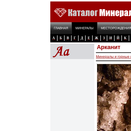
ГЛАВНАЯ
МИНЕРАЛЫ
МЕСТОРОЖДЕНИ
А
Б
В
Г
Д
Е
Ж
З
И
Й
К
Арканит
Минералы и горные