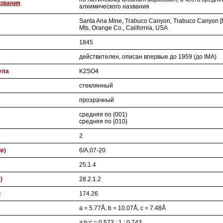
звания
алхимического названия
Santa Ana Mine, Trabuco Canyon, Trabuco Canyon [t
Mts, Orange Co., California, USA
1845
действителен, описан впервые до 1959 (до IMA)
ула
K2SO4
стеклянный
прозрачный
средняя по {001}
средняя по {010}
2
ие)
6/A.07-20
25.1.4
)
28.2.1.2
с
174.26
a = 5.77Å, b = 10.07Å, c = 7.48Å
a:b:c = 0.573 : 1 : 0.743