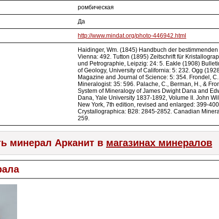
ромбическая
Да
http://www.mindat.org/photo-446942.html
Haidinger, Wm. (1845) Handbuch der bestimmenden 
Vienna: 492. Tutton (1895) Zeitschrift für Kristallogra
und Petrographie, Leipzig: 24: 5. Eakle (1908) Bullet
of Geology, University of California: 5: 232. Ogg (192
Magazine and Journal of Science: 5: 354. Frondel, C
Mineralogist: 35: 596. Palache, C., Berman, H., & Fro
System of Mineralogy of James Dwight Dana and Ed
Dana, Yale University 1837-1892, Volume II. John Wil
New York, 7th edition, revised and enlarged: 399-400
Crystallographica: B28: 2845-2852. Canadian Mineral
259.
ь минерал Арканит в
магазинах минералов
рала