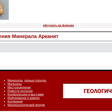
обсудить на форуме
ния Минерала Арканит
Минералы
,
горные породы
Магазины
Месторождения
Новости геологии
Конференции и выставки
Информация о камнях
Коллекции
Минералогический форум