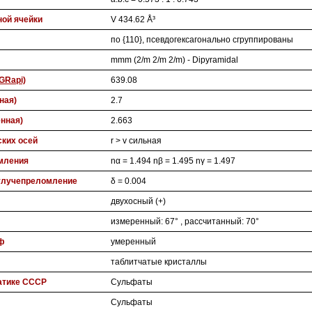
ой ячейки
V 434.62 Å³
по {110}, псевдогексагонально сгруппированы
mmm (2/m 2/m 2/m) - Dipyramidal
GRapi)
639.08
ная)
2.7
нная)
2.663
ских осей
r > v сильная
мления
nα = 1.494 nβ = 1.495 nγ = 1.497
улучепреломление
δ = 0.004
двухосный (+)
измеренный: 67° , рассчитанный: 70°
ф
умеренный
таблитчатые кристаллы
атике СССР
Сульфаты
Сульфаты