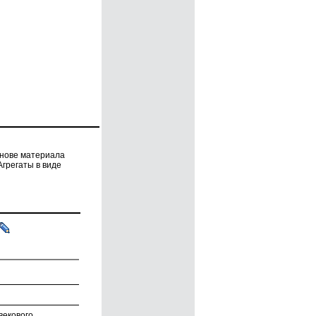
снове материала
грегаты в виде
векового