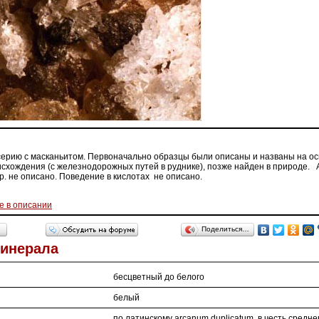
серию с масканьитом. Первоначально образцы были описаны и названы на о
схождения (с железнодорожных путей в руднике), позже найден в природе. А
тр. не описано. Поведение в кислотах не описано.
е в описании
Поделиться…
Минерала
бесцветный до белого
белый
по латинскому arcanum duplicatum, в честь средне