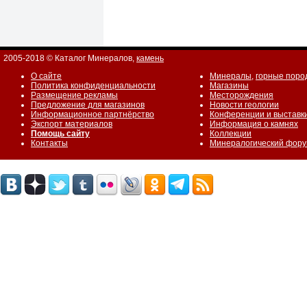
2005-2018 © Каталог Минералов,
камень
О сайте
Минералы
,
горные поро
Политика конфиденциальности
Магазины
Размещение рекламы
Месторождения
Предложение для магазинов
Новости геологии
Информационное партнёрство
Конференции и выставк
Экспорт материалов
Информация о камнях
Помощь сайту
Коллекции
Контакты
Минералогический фор