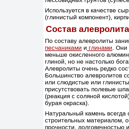
Используется в качестве сы
(глинистый компонент), кирп
Состав алевролит
По составу алевролиты зан
песчаниками
и
глинами
. Они
меньше окисленного алюмини
глиной, но не настолько бог
Алевролиты очень редко сост
Большинство алевролитов с
или слюдистые или глинисты
присутствовать полевые шпа
(реакция с соляной кислото
бурая окраска).
Натуральный камень всегда 
строительных материалом, 
прочности, долговечностью 