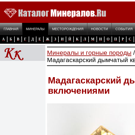
ГЛАВНАЯ
МИНЕРАЛЫ
МЕСТОРОЖДЕНИЯ
НОВОСТИ
СОБЫТИЯ
А
Б
В
Г
Д
Е
Ж
З
И
Й
К
Л
М
Н
О
П
Р
С
Минералы и горные породы
Мадагаскарский дымчатый к
Мадагаскарский д
включениями