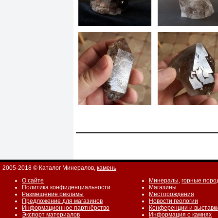
2005-2018 © Каталог Минералов,
камень
О сайте
Минералы
,
горные поро
Политика конфиденциальности
Магазины
Размещение рекламы
Месторождения
Предложение для магазинов
Новости геологии
Информационное партнёрство
Конференции и выставк
Экспорт материалов
Информация о камнях