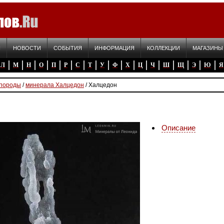
Я
НОВОСТИ
СОБЫТИЯ
ИНФОРМАЦИЯ
КОЛЛЕКЦИИ
МАГАЗИНЫ
Л
М
Н
О
П
Р
С
Т
У
Ф
Х
Ц
Ч
Ш
Щ
Э
Ю
Я
 породы
/
минерала Халцедон
/ Халцедон
Описание