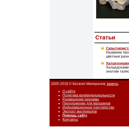
Cтатьи
Скрытокрист
Название про
цветные разн
Халцедонами
Халцедонами 
знатоки тали
2005-2018 © Каталог Минералов,
камень
О сайте
Политика конфиденциальности
Размещение рекламы
Предложение для магазинов
Информационное партнёрство
Экспорт материалов
Помощь сайту
Контакты