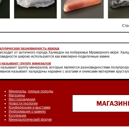
Стр
аллическая разновидность кварца
исходит от античного города Халкедон на побережье Мраморного моря. Халц
овидности широко используются как ювелирно-поделочные камни.
 называют группу минералов
называют группу минералов, которые являются разновидностями полупрозра
сманов называют халцедоны наравне с агатами и ониксами матерями хрустал
Минералы
,
горные породы
Магазины
Месторождения
Новости геологии
Конференции и выставки
Информация о камнях
Коллекции
Минералогический форум