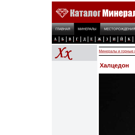
ГЛАВНАЯ
МИНЕРАЛЫ
МЕСТОРОЖДЕНИ
А
Б
В
Г
Д
Е
Ж
З
И
Й
К
Минералы и горные
Халцедон