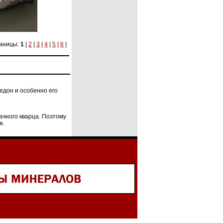
аницы:
1
|
2
|
3
|
4
|
5
|
6
|
едон и особенно его
чного кварца. Поэтому
я.