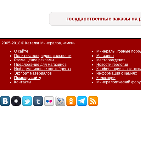
государственные заказы на 
2005-2018 © Каталог Минералов,
камень
О сайте
Минералы
,
горные поро
Политика конфиденциальности
Магазины
Размещение рекламы
Месторождения
Предложение для магазинов
Новости геологии
Информационное партнёрство
Конференции и выставк
Экспорт материалов
Информация о камнях
Помощь сайту
Коллекции
Контакты
Минералогический фор