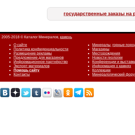
государственные заказы на 
2005-2018 © Каталог Минералов,
камень
О сайте
Минералы
,
горные поро
Политика конфиденциальности
Магазины
Размещение рекламы
Месторождения
Предложение для магазинов
Новости геологии
Информационное партнёрство
Конференции и выставк
Экспорт материалов
Информация о камнях
Помощь сайту
Коллекции
Контакты
Минералогический фор