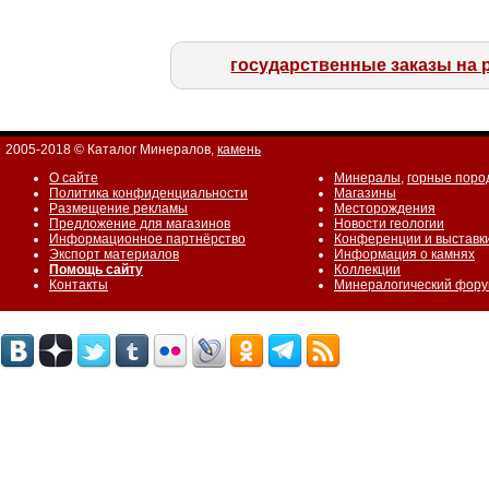
государственные заказы на 
2005-2018 © Каталог Минералов,
камень
О сайте
Минералы
,
горные поро
Политика конфиденциальности
Магазины
Размещение рекламы
Месторождения
Предложение для магазинов
Новости геологии
Информационное партнёрство
Конференции и выставк
Экспорт материалов
Информация о камнях
Помощь сайту
Коллекции
Контакты
Минералогический фор