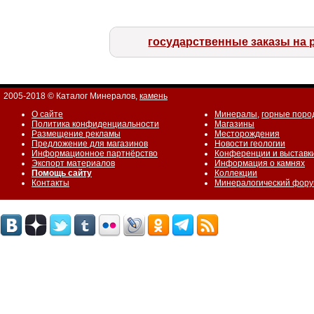
государственные заказы на 
2005-2018 © Каталог Минералов,
камень
О сайте
Минералы
,
горные поро
Политика конфиденциальности
Магазины
Размещение рекламы
Месторождения
Предложение для магазинов
Новости геологии
Информационное партнёрство
Конференции и выставк
Экспорт материалов
Информация о камнях
Помощь сайту
Коллекции
Контакты
Минералогический фор