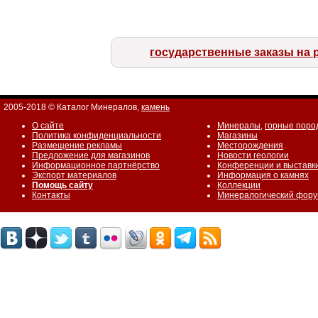
государственные заказы на 
2005-2018 © Каталог Минералов,
камень
О сайте
Минералы
,
горные поро
Политика конфиденциальности
Магазины
Размещение рекламы
Месторождения
Предложение для магазинов
Новости геологии
Информационное партнёрство
Конференции и выставк
Экспорт материалов
Информация о камнях
Помощь сайту
Коллекции
Контакты
Минералогический фор