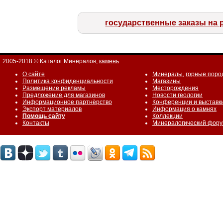
государственные заказы на 
2005-2018 © Каталог Минералов,
камень
О сайте
Минералы
,
горные поро
Политика конфиденциальности
Магазины
Размещение рекламы
Месторождения
Предложение для магазинов
Новости геологии
Информационное партнёрство
Конференции и выставк
Экспорт материалов
Информация о камнях
Помощь сайту
Коллекции
Контакты
Минералогический фор