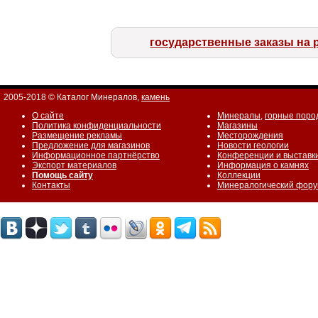
государственные заказы на 
2005-2018 © Каталог Минералов,
камень
О сайте
Минералы
,
горные поро
Политика конфиденциальности
Магазины
Размещение рекламы
Месторождения
Предложение для магазинов
Новости геологии
Информационное партнёрство
Конференции и выставк
Экспорт материалов
Информация о камнях
Помощь сайту
Коллекции
Контакты
Минералогический фор