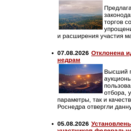
Предлаг
законода
торгов с
упрощени
и расширения участия ма
07.08.2026
Отклонена и
недрам
Высший г
аукционы
пользова
отбора, 
параметры, так и качест
Роснедра отвергли данн
05.08.2026
Установлены
участников федерально