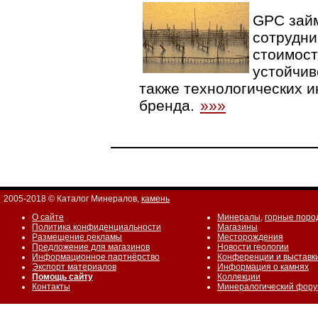
GPC зай
сотрудни
стоимост
устойчив
также технологических и
бренда.
»»»
2005-2018 © Каталог Минералов,
камень
О сайте
Минералы
,
горные поро
Политика конфиденциальности
Магазины
Размещение рекламы
Месторождения
Предложение для магазинов
Новости геологии
Информационное партнёрство
Конференции и выставк
Экспорт материалов
Информация о камнях
Помощь сайту
Коллекции
Контакты
Минералогический фор