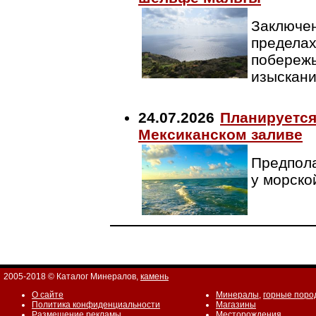
Заключен
пределах
побережь
изыскан
24.07.2026
Планируется
Мексиканском заливе
Предпола
у морско
2005-2018 © Каталог Минералов,
камень
О сайте
Минералы
,
горные поро
Политика конфиденциальности
Магазины
Размещение рекламы
Месторождения