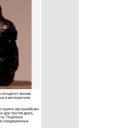
 пятьдесят восемь
ана в метеоритном
о группе австралийских
 друг против друга,
еты. Подобное
ию (традиционные