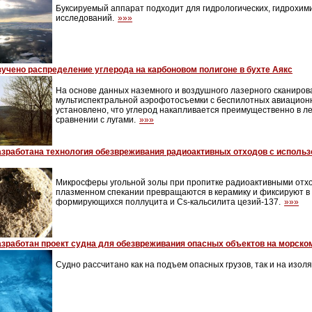
Буксируемый аппарат подходит для гидрологических, гидрохими
исследований.
»»»
зучено распределение углерода на карбоновом полигоне в бухте Аякс
На основе данных наземного и воздушного лазерного сканирова
мультиспектральной аэрофотосъемки с беспилотных авиацион
установлено, что углерод накапливается преимущественно в л
сравнении с лугами.
»»»
азработана технология обезвреживания радиоактивных отходов с исполь
Микросферы угольной золы при пропитке радиоактивными отх
плазменном спекании превращаются в керамику и фиксируют в 
формирующихся поллуцита и Cs-кальсилита цезий-137.
»»»
азработан проект судна для обезвреживания опасных объектов на морско
Судно рассчитано как на подъем опасных грузов, так и на изол