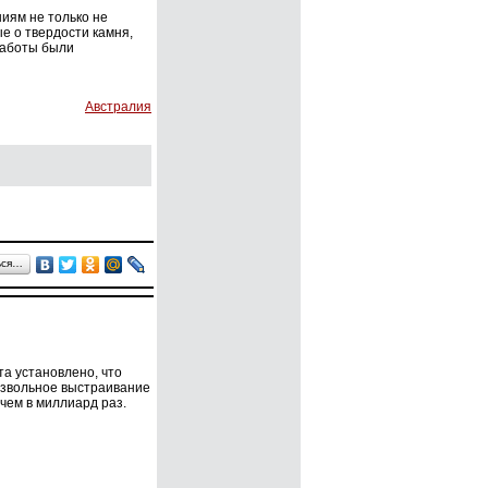
иям не только не
е о твердости камня,
работы были
Австралия
ься…
а установлено, что
извольное выстраивание
чем в миллиард раз.