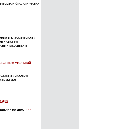
ческих и биологических
ния и классической и
ных систем
есных массивах в
зованием угольной
одами и искровом
структуре
м дне
яцию их на дне.
»»»