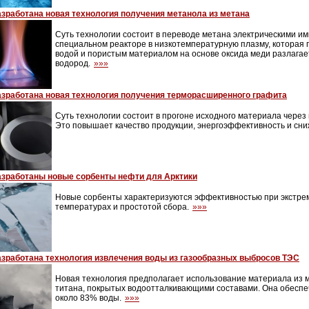
азработана новая технология получения метанола из метана
Суть технологии состоит в переводе метана электрическими им
специальном реакторе в низкотемпературную плазму, которая 
водой и пористым материалом на основе оксида меди разлагает
водород.
»»»
азработана новая технология получения терморасширенного графита
Суть технологии состоит в прогоне исходного материала через
Это повышает качество продукции, энергоэффективность и сни
азработаны новые сорбенты нефти для Арктики
Новые сорбенты характеризуются эффективностью при экстре
температурах и простотой сбора.
»»»
азработана технология извлечения воды из газообразных выбросов ТЭС
Новая технология предполагает использование материала из 
титана, покрытых водоотталкивающими составами. Она обеспе
около 83% воды.
»»»