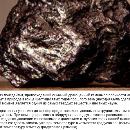
аз лонсдейлит, превосходящий обычный драгоценный камень по прочности на
ыт в природе в конце шестидесятых годов прошлого века (находка была сдел
й момент является одним из самых твердых веществ, известных науке.
ораторных условиях до сих пор представлялось довольно затруднительным, н
удалось. При помощи прессового оборудования и двух алмазов, расположенных
 создавая давление сопоставимое с давлением в глубоких слоях нашей план
ляет создавать алмазы уже при температуре в четыреста градусов по Цельс
 температуру в тысячу градусов по Цельсию).