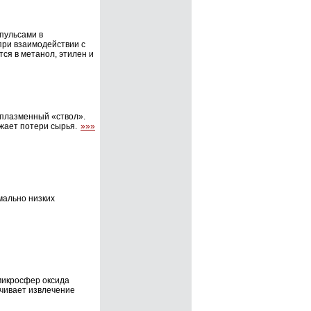
пульсами в
при взаимодействии с
ся в метанол, этилен и
 плазменный «ствол».
жает потери сырья.
»»»
мально низких
микросфер оксида
чивает извлечение