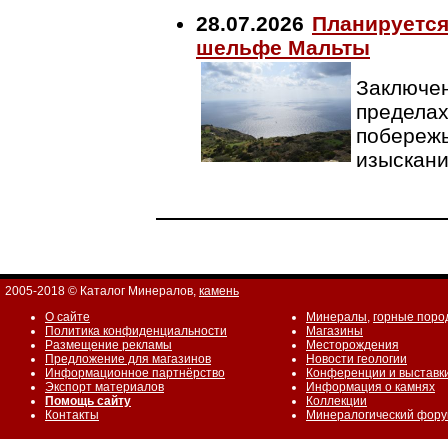
28.07.2026
Планируется
шельфе Мальты
Заключен
пределах
побережь
изыскан
2005-2018 © Каталог Минералов,
камень
О сайте
Минералы
,
горные поро
Политика конфиденциальности
Магазины
Размещение рекламы
Месторождения
Предложение для магазинов
Новости геологии
Информационное партнёрство
Конференции и выставк
Экспорт материалов
Информация о камнях
Помощь сайту
Коллекции
Контакты
Минералогический фор