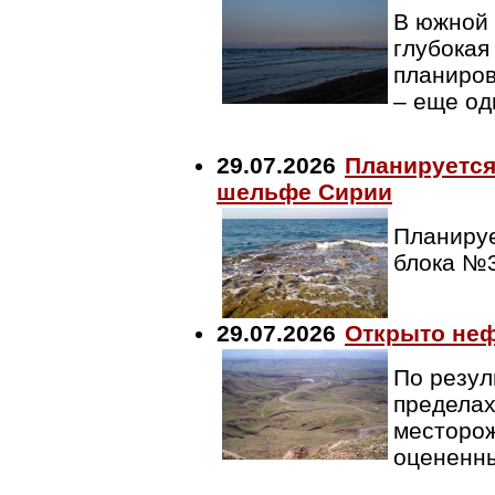
В южной 
глубокая
планиров
– еще од
29.07.2026
Планируется
шельфе Сирии
Планируе
блока №
29.07.2026
Открыто неф
По резул
пределах
месторож
оцененны