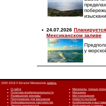
пределах
побережь
изыскан
24.07.2026
Планируется
Мексиканском заливе
Предпола
у морско
2005-2018 © Каталог Минералов,
камень
О сайте
Минералы
,
горные поро
Политика конфиденциальности
Магазины
Размещение рекламы
Месторождения
Предложение для магазинов
Новости геологии
Информационное партнёрство
Конференции и выставк
Экспорт материалов
Информация о камнях