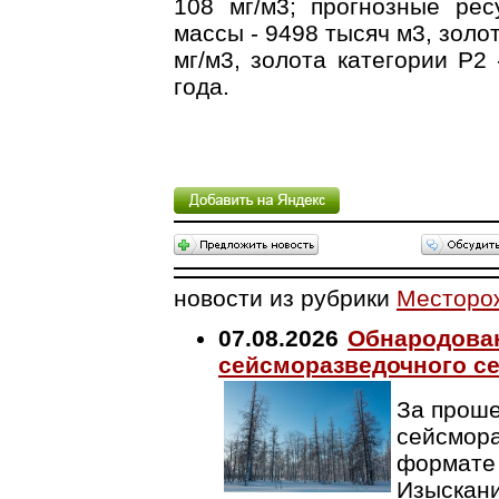
108 мг/м3; прогнозные рес
массы - 9498 тысяч м3, золот
мг/м3, золота категории Р2 
года.
новости из рубрики
Месторо
07.08.2026
Обнародован
сейсморазведочного се
За проше
сейсмора
формате 
Изыскани